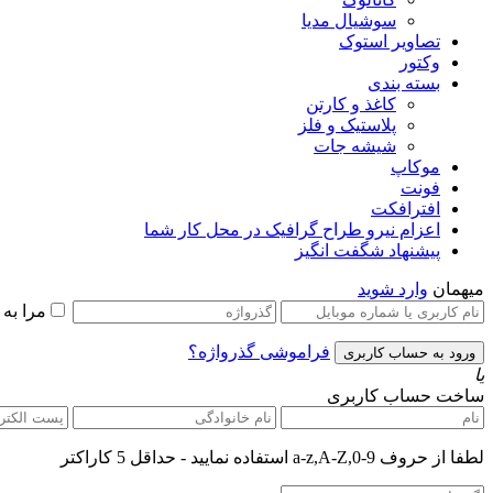
سوشیال مدیا
تصاویر استوک
وکتور
بسته بندی
کاغذ و کارتن
پلاستیک و فلز
شیشه جات
موکاپ
فونت
افترافکت
اعزام نیرو طراح گرافیک در محل کار شما
پیشنهاد شگفت انگیز
میهمان
وارد شوید
مرا به
فراموشی گذرواژه؟
یا
ساخت حساب کاربری
لطفا از حروف a-z,A-Z,0-9 استفاده نمایید - حداقل 5 کاراکتر