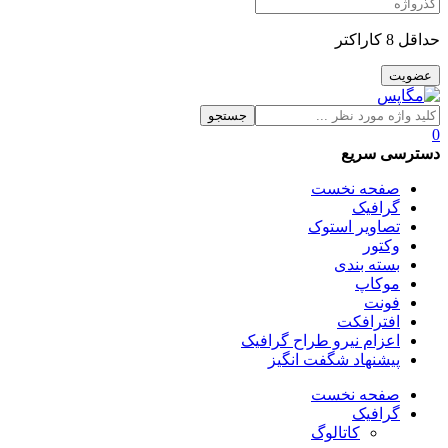
حداقل 8 کاراکتر
جستجو
0
دسترسی سریع
صفحه نخست
گرافیک
تصاویر استوک
وکتور
بسته بندی
موکاپ
فونت
افترافکت
اعزام نیرو طراح گرافیک
پیشنهاد شگفت انگیز
صفحه نخست
گرافیک
کاتالوگ