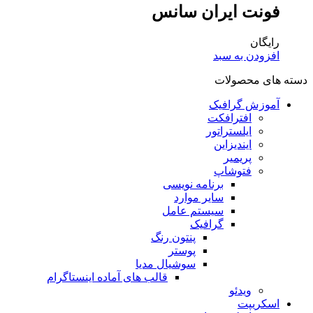
فونت ایران سانس
رایگان
افزودن به سبد
دسته های محصولات
آموزش گرافیک
افترافکت
ایلستراتور
ایندیزاین
پریمیر
فتوشاپ
برنامه نویسی
سایر موارد
سیستم عامل
گرافیک
پنتون رنگ
پوستر
سوشیال مدیا
قالب های آماده اینستاگرام
ویدئو
اسکریپت