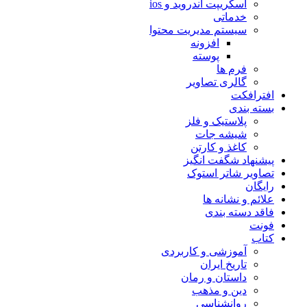
اسکریپت اندروید و ios
خدماتی
سیستم مدیریت محتوا
افزونه
پوسته
فرم ها
گالری تصاویر
افترافکت
بسته بندی
پلاستیک و فلز
شیشه جات
کاغذ و کارتن
پیشنهاد شگفت انگیز
تصاویر شاتر استوک
رایگان
علائم و نشانه ها
فاقد دسته بندی
فونت
کتاب
آموزشی و کاربردی
تاریخ ایران
داستان و رمان
دین و مذهب
روانشناسی