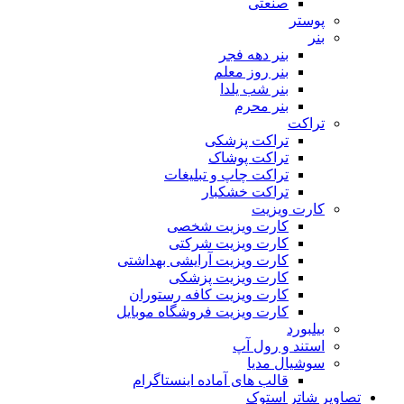
صنعتی
پوستر
بنر
بنر دهه فجر
بنر روز معلم
بنر شب یلدا
بنر محرم
تراکت
تراکت پزشکی
تراکت پوشاک
تراکت چاپ و تبلیغات
تراکت خشکبار
کارت ویزیت
کارت ویزیت شخصی
کارت ویزیت شرکتی
کارت ویزیت آرایشی بهداشتی
کارت ویزیت پزشکی
کارت ویزیت کافه رستوران
کارت ویزیت فروشگاه موبایل
بیلبورد
استند و رول آپ
سوشیال مدیا
قالب های آماده اینستاگرام
تصاویر شاتر استوک