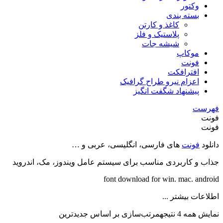
وکتور
بسته بندی
کاغذ و کارتن
پلاستیک و فلز
شیشه جات
موکاپ
فونت
افترافکت
اعزام نیرو طراح گرافیک
پیشنهاد شگفت انگیز
فهرست
فونت
فونت
دانلود
فونت
های فارسی، انگلیسی، عربی و …
جذاب و کاربردی مناسب برای سیستم عامل ویندوز، مک، اندروید
font download for win. mac. android
اطلاعات بیشتر ...
نمایش همه 4 نتیجه
مرتب‌سازی بر اساس جدیدترین