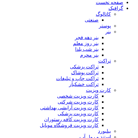
صفحه نخست
گرافیک
کاتالوگ
صنعتی
پوستر
بنر
بنر دهه فجر
بنر روز معلم
بنر شب یلدا
بنر محرم
تراکت
تراکت پزشکی
تراکت پوشاک
تراکت چاپ و تبلیغات
تراکت خشکبار
کارت ویزیت
کارت ویزیت شخصی
کارت ویزیت شرکتی
کارت ویزیت آرایشی بهداشتی
کارت ویزیت پزشکی
کارت ویزیت کافه رستوران
کارت ویزیت فروشگاه موبایل
بیلبورد
استند و رول آپ