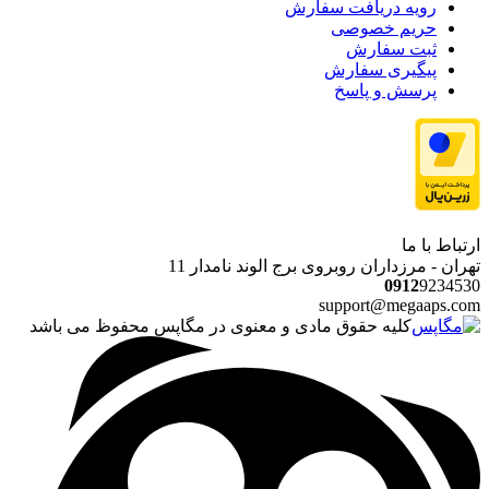
رویه دریافت سفارش
حریم خصوصی
ثبت سفارش
پیگیری سفارش
پرسش و پاسخ
ارتباط با ما
تهران - مرزداران روبروی برج الوند نامدار 11
0912
9234530
support@megaaps.com
کلیه حقوق مادی و معنوی در مگاپس محفوظ می باشد