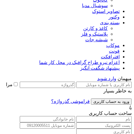
سوشیال مدیا
تصاویر استوک
وکتور
بسته بندی
کاغذ و کارتن
پلاستیک و فلز
شیشه جات
موکاپ
فونت
افترافکت
اعزام نیرو طراح گرافیک در محل کار شما
پیشنهاد شگفت انگیز
میهمان
وارد شوید
مرا
به خاطر بسپار
فراموشی گذرواژه؟
یا
ساخت حساب کاربری