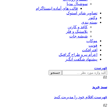
سوشیال مدیا
قالب های آماده اینستاگرام
تصاویر شاتر استوک
وکتور
بسته بندی
کاغذ و کارتن
پلاستیک و فلز
شیشه جات
موکاپ
فونت
افترافکت
اعزام نیرو طراح گرافیک
پیشنهاد شگفت انگیز
فهرست
جستجو
01
سبد خرید
فهرست اقلام خود را مدیریت کنید
02