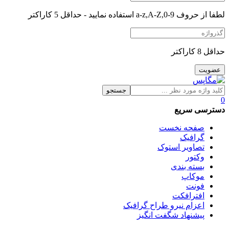
لطفا از حروف a-z,A-Z,0-9 استفاده نمایید - حداقل 5 کاراکتر
حداقل 8 کاراکتر
جستجو
0
دسترسی سریع
صفحه نخست
گرافیک
تصاویر استوک
وکتور
بسته بندی
موکاپ
فونت
افترافکت
اعزام نیرو طراح گرافیک
پیشنهاد شگفت انگیز