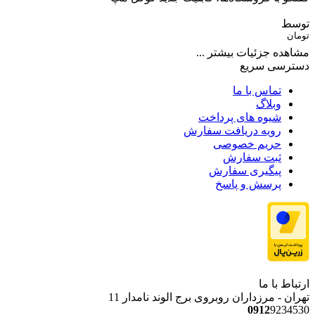
توسط
تومان
مشاهده جزئیات بیشتر ...
دسترسی سریع
تماس با ما
وبلاگ
شیوه های پرداخت
رویه دریافت سفارش
حریم خصوصی
ثبت سفارش
پیگیری سفارش
پرسش و پاسخ
ارتباط با ما
تهران - مرزداران روبروی برج الوند نامدار 11
0912
9234530