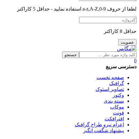
لطفا از حروف a-z,A-Z,0-9 استفاده نمایید - حداقل 5 کاراکتر
حداقل 8 کاراکتر
جستجو
0
دسترسی سریع
صفحه نخست
گرافیک
تصاویر استوک
وکتور
بسته بندی
موکاپ
فونت
افترافکت
اعزام نیرو طراح گرافیک
پیشنهاد شگفت انگیز