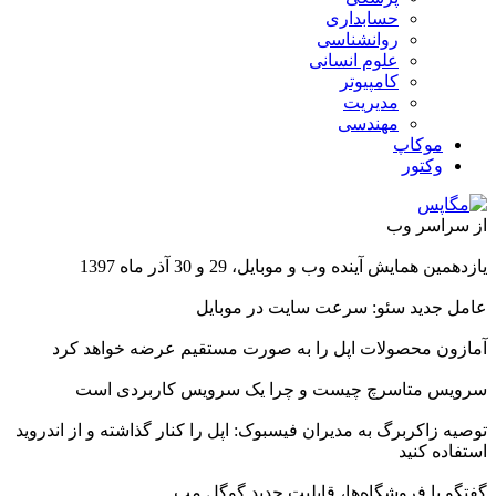
حسابداری
روانشناسی
علوم انسانی
کامپیوتر
مدیریت
مهندسی
موکاپ
وکتور
از سراسر وب
یازدهمین همایش آینده وب و موبایل، 29 و 30 آذر ماه 1397
عامل جدید سئو: سرعت سایت در موبایل
آمازون محصولات اپل را به صورت مستقیم عرضه خواهد کرد
سرویس متاسرچ چیست و چرا یک سرویس کاربردی است
توصیه زاکربرگ به مدیران فیسبوک: اپل را کنار گذاشته و از اندروید
استفاده کنید
گفتگو با فروشگاه‌ها، قابلیت جدید گوگل مپ