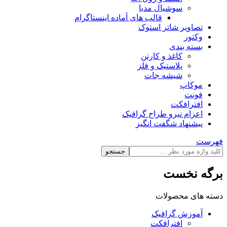
سوشیال مدیا
قالب های آماده اینستاگرام
تصاویر شاتر استوک
وکتور
بسته بندی
کاغذ و کارتن
پلاستیک و فلز
شیشه جات
موکاپ
فونت
افترافکت
اعزام نیرو طراح گرافیک
پیشنهاد شگفت انگیز
فهرست
جستجو
برگه نخست
دسته های محصولات
آموزش گرافیک
افترافکت