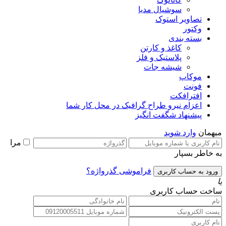
سوشیال مدیا
تصاویر استوک
وکتور
بسته بندی
کاغذ و کارتن
پلاستیک و فلز
شیشه جات
موکاپ
فونت
افترافکت
اعزام نیرو طراح گرافیک در محل کار شما
پیشنهاد شگفت انگیز
میهمان
وارد شوید
مرا
به خاطر بسپار
فراموشی گذرواژه؟
یا
ساخت حساب کاربری