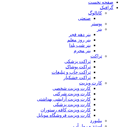
صفحه نخست
گرافیک
کاتالوگ
صنعتی
پوستر
بنر
بنر دهه فجر
بنر روز معلم
بنر شب یلدا
بنر محرم
تراکت
تراکت پزشکی
تراکت پوشاک
تراکت چاپ و تبلیغات
تراکت خشکبار
کارت ویزیت
کارت ویزیت شخصی
کارت ویزیت شرکتی
کارت ویزیت آرایشی بهداشتی
کارت ویزیت پزشکی
کارت ویزیت کافه رستوران
کارت ویزیت فروشگاه موبایل
بیلبورد
استند و رول آپ