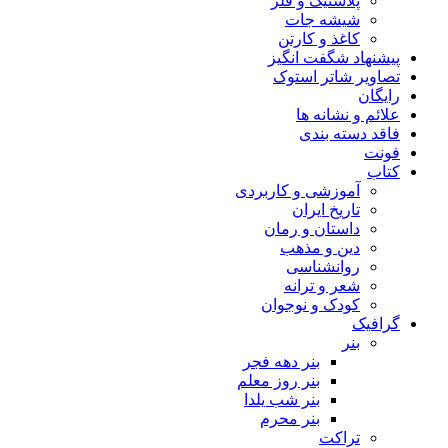
پلاستیک و فلز
شیشه جات
کاغذ و کارتن
پیشنهاد شگفت انگیز
تصاویر شاتر استوک
رایگان
علائم و نشانه ها
فاقد دسته بندی
فونت
کتاب
آموزشی و کاربردی
تاریخ ایران
داستان و رمان
دین و مذهب
روانشناسی
شعر و ترانه
کودک و نوجوان
گرافیک
بنر
بنر دهه فجر
بنر روز معلم
بنر شب یلدا
بنر محرم
تراکت