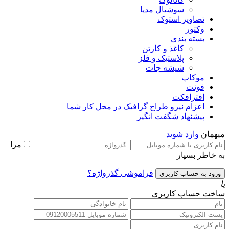
سوشیال مدیا
تصاویر استوک
وکتور
بسته بندی
کاغذ و کارتن
پلاستیک و فلز
شیشه جات
موکاپ
فونت
افترافکت
اعزام نیرو طراح گرافیک در محل کار شما
پیشنهاد شگفت انگیز
میهمان
وارد شوید
مرا
به خاطر بسپار
فراموشی گذرواژه؟
یا
ساخت حساب کاربری