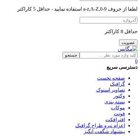
لطفا از حروف a-z,A-Z,0-9 استفاده نمایید - حداقل 5 کاراکتر
حداقل 8 کاراکتر
جستجو
0
دسترسی سریع
صفحه نخست
گرافیک
تصاویر استوک
وکتور
بسته بندی
موکاپ
فونت
افترافکت
اعزام نیرو طراح گرافیک
پیشنهاد شگفت انگیز