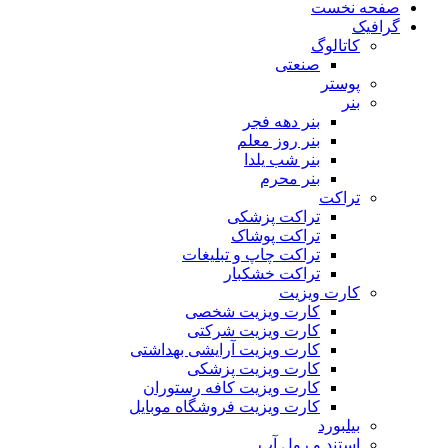
صفحه نخست
گرافیک
کاتالوگ
صنعتی
پوستر
بنر
بنر دهه فجر
بنر روز معلم
بنر شب یلدا
بنر محرم
تراکت
تراکت پزشکی
تراکت پوشاک
تراکت چاپ و تبلیغات
تراکت خشکبار
کارت ویزیت
کارت ویزیت شخصی
کارت ویزیت شرکتی
کارت ویزیت آرایشی بهداشتی
کارت ویزیت پزشکی
کارت ویزیت کافه رستوران
کارت ویزیت فروشگاه موبایل
بیلبورد
استند و رول آپ