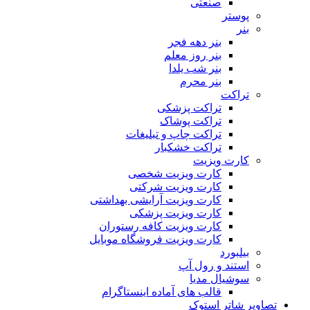
صنعتی
پوستر
بنر
بنر دهه فجر
بنر روز معلم
بنر شب یلدا
بنر محرم
تراکت
تراکت پزشکی
تراکت پوشاک
تراکت چاپ و تبلیغات
تراکت خشکبار
کارت ویزیت
کارت ویزیت شخصی
کارت ویزیت شرکتی
کارت ویزیت آرایشی بهداشتی
کارت ویزیت پزشکی
کارت ویزیت کافه رستوران
کارت ویزیت فروشگاه موبایل
بیلبورد
استند و رول آپ
سوشیال مدیا
قالب های آماده اینستاگرام
تصاویر شاتر استوک