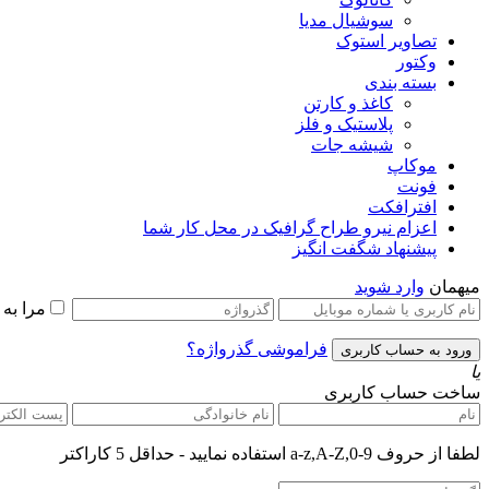
سوشیال مدیا
تصاویر استوک
وکتور
بسته بندی
کاغذ و کارتن
پلاستیک و فلز
شیشه جات
موکاپ
فونت
افترافکت
اعزام نیرو طراح گرافیک در محل کار شما
پیشنهاد شگفت انگیز
میهمان
وارد شوید
مرا به
فراموشی گذرواژه؟
یا
ساخت حساب کاربری
لطفا از حروف a-z,A-Z,0-9 استفاده نمایید - حداقل 5 کاراکتر