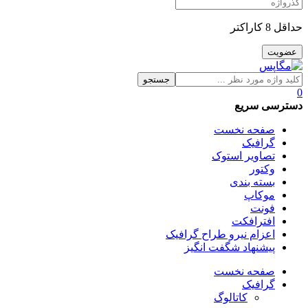
حداقل 8 کاراکتر
جستجو
0
دسترسی سریع
صفحه نخست
گرافیک
تصاویر استوک
وکتور
بسته بندی
موکاپ
فونت
افترافکت
اعزام نیرو طراح گرافیک
پیشنهاد شگفت انگیز
صفحه نخست
گرافیک
کاتالوگ