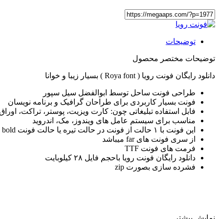
توضیحات
توضیحات مختصر محصول
دانلود رایگان فونت رویا ( Roya font ) بسیار زیبا و خوانا
طراحی فونت ساحل توسط ابوالفضل سيل سپور
فونت بسیار کاربردی برای طراحان گرافیک و برنامه نویسان
فابل استفاده تبلیغاتی چون: کارت ویزیت، پوستر، تراکت، اوراق
مناسب برای سیستم عامل های ویندوز، مک، اندروید
این فونت با ۱ حالت از فونت در حالت تیره یا حالت فونت bold می باشد .
از سری فونت های far میباشد
فرمت های فونت TTF
دانلود رایگان فونت رویا باحجم فایل ۲۸ کیلوبایت
فشرده سازی بصورت zip
نمایش بیشتر