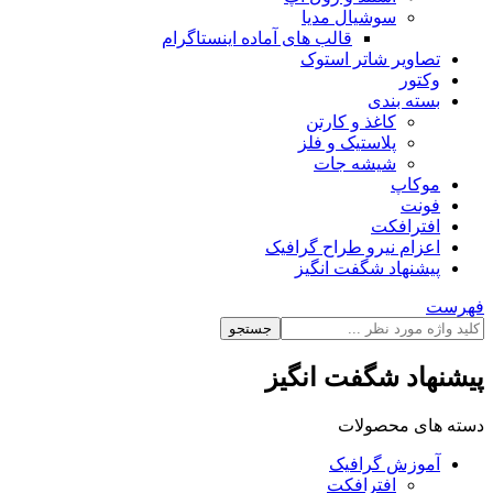
سوشیال مدیا
قالب های آماده اینستاگرام
تصاویر شاتر استوک
وکتور
بسته بندی
کاغذ و کارتن
پلاستیک و فلز
شیشه جات
موکاپ
فونت
افترافکت
اعزام نیرو طراح گرافیک
پیشنهاد شگفت انگیز
فهرست
جستجو
پیشنهاد شگفت انگیز
دسته های محصولات
آموزش گرافیک
افترافکت