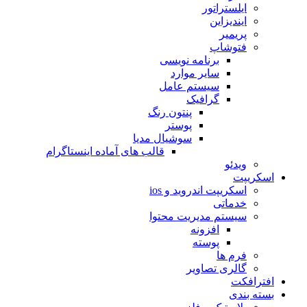
ایلستراتور
ایندیزاین
پریمیر
فتوشاپ
برنامه نویسی
سایر موارد
سیستم عامل
گرافیک
پنتون رنگ
پوستر
سوشیال مدیا
قالب های آماده اینستاگرام
ویدئو
اسکریپت
اسکریپت اندروید و ios
خدماتی
سیستم مدیریت محتوا
افزونه
پوسته
فرم ها
گالری تصاویر
افترافکت
بسته بندی