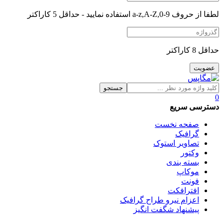
لطفا از حروف a-z,A-Z,0-9 استفاده نمایید - حداقل 5 کاراکتر
حداقل 8 کاراکتر
جستجو
0
دسترسی سریع
صفحه نخست
گرافیک
تصاویر استوک
وکتور
بسته بندی
موکاپ
فونت
افترافکت
اعزام نیرو طراح گرافیک
پیشنهاد شگفت انگیز