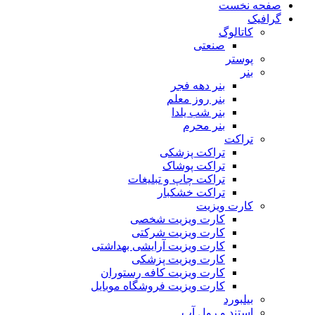
صفحه نخست
گرافیک
کاتالوگ
صنعتی
پوستر
بنر
بنر دهه فجر
بنر روز معلم
بنر شب یلدا
بنر محرم
تراکت
تراکت پزشکی
تراکت پوشاک
تراکت چاپ و تبلیغات
تراکت خشکبار
کارت ویزیت
کارت ویزیت شخصی
کارت ویزیت شرکتی
کارت ویزیت آرایشی بهداشتی
کارت ویزیت پزشکی
کارت ویزیت کافه رستوران
کارت ویزیت فروشگاه موبایل
بیلبورد
استند و رول آپ