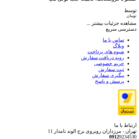
توسط
تومان
مشاهده جزئیات بیشتر ...
دسترسی سریع
تماس با ما
وبلاگ
شیوه های پرداخت
رویه دریافت سفارش
حریم خصوصی
ثبت سفارش
پیگیری سفارش
پرسش و پاسخ
ارتباط با ما
تهران - مرزداران روبروی برج الوند نامدار 11
0912
9234530