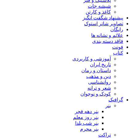
پلاستیک و فلز
شیشه جات
کاغذ و کارتن
پیشنهاد شگفت انگیز
تصاویر شاتر استوک
رایگان
علائم و نشانه ها
فاقد دسته بندی
فونت
کتاب
آموزشی و کاربردی
تاریخ ایران
داستان و رمان
دین و مذهب
روانشناسی
شعر و ترانه
کودک و نوجوان
گرافیک
بنر
بنر دهه فجر
بنر روز معلم
بنر شب یلدا
بنر محرم
تراکت