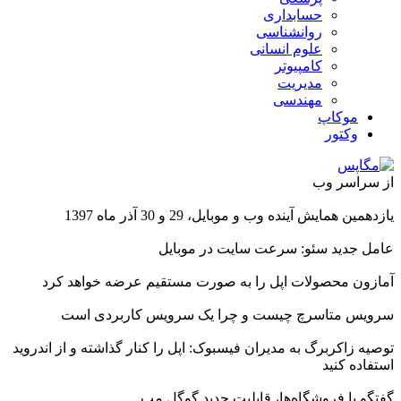
حسابداری
روانشناسی
علوم انسانی
کامپیوتر
مدیریت
مهندسی
موکاپ
وکتور
از سراسر وب
یازدهمین همایش آینده وب و موبایل، 29 و 30 آذر ماه 1397
عامل جدید سئو: سرعت سایت در موبایل
آمازون محصولات اپل را به صورت مستقیم عرضه خواهد کرد
سرویس متاسرچ چیست و چرا یک سرویس کاربردی است
توصیه زاکربرگ به مدیران فیسبوک: اپل را کنار گذاشته و از اندروید
استفاده کنید
گفتگو با فروشگاه‌ها، قابلیت جدید گوگل مپ