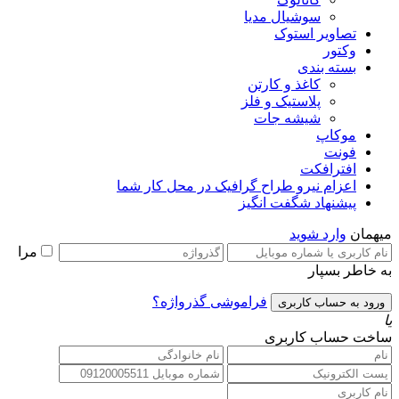
سوشیال مدیا
تصاویر استوک
وکتور
بسته بندی
کاغذ و کارتن
پلاستیک و فلز
شیشه جات
موکاپ
فونت
افترافکت
اعزام نیرو طراح گرافیک در محل کار شما
پیشنهاد شگفت انگیز
میهمان
وارد شوید
مرا
به خاطر بسپار
فراموشی گذرواژه؟
یا
ساخت حساب کاربری