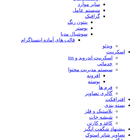
سایر موارد
سیستم عامل
گرافیک
پنتون رنگ
پوستر
سوشیال مدیا
قالب های آماده اینستاگرام
ویدئو
اسکریپت
اسکریپت اندروید و ios
خدماتی
سیستم مدیریت محتوا
افزونه
پوسته
فرم ها
گالری تصاویر
افترافکت
بسته بندی
پلاستیک و فلز
شیشه جات
کاغذ و کارتن
پیشنهاد شگفت انگیز
تصاویر شاتر استوک