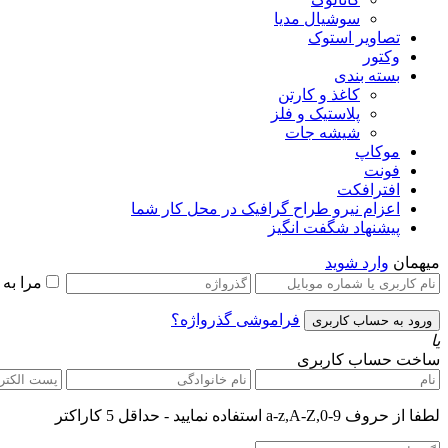
سوشیال مدیا
تصاویر استوک
وکتور
بسته بندی
کاغذ و کارتن
پلاستیک و فلز
شیشه جات
موکاپ
فونت
افترافکت
اعزام نیرو طراح گرافیک در محل کار شما
پیشنهاد شگفت انگیز
میهمان
وارد شوید
مرا به
فراموشی گذرواژه؟
یا
ساخت حساب کاربری
لطفا از حروف a-z,A-Z,0-9 استفاده نمایید - حداقل 5 کاراکتر