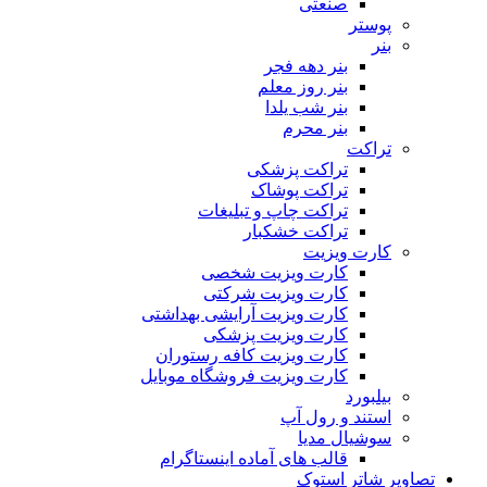
صنعتی
پوستر
بنر
بنر دهه فجر
بنر روز معلم
بنر شب یلدا
بنر محرم
تراکت
تراکت پزشکی
تراکت پوشاک
تراکت چاپ و تبلیغات
تراکت خشکبار
کارت ویزیت
کارت ویزیت شخصی
کارت ویزیت شرکتی
کارت ویزیت آرایشی بهداشتی
کارت ویزیت پزشکی
کارت ویزیت کافه رستوران
کارت ویزیت فروشگاه موبایل
بیلبورد
استند و رول آپ
سوشیال مدیا
قالب های آماده اینستاگرام
تصاویر شاتر استوک