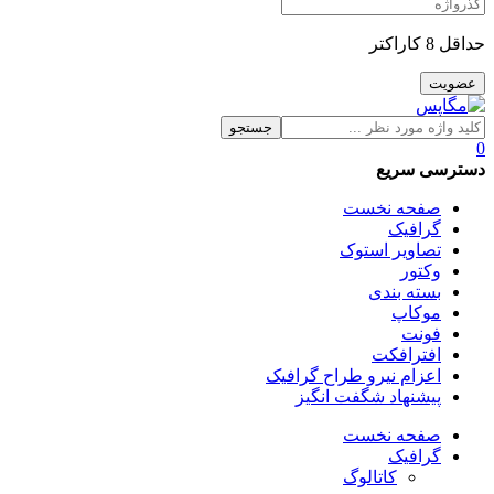
حداقل 8 کاراکتر
جستجو
0
دسترسی سریع
صفحه نخست
گرافیک
تصاویر استوک
وکتور
بسته بندی
موکاپ
فونت
افترافکت
اعزام نیرو طراح گرافیک
پیشنهاد شگفت انگیز
صفحه نخست
گرافیک
کاتالوگ