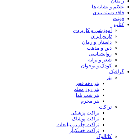
رایگان
علائم و نشانه ها
فاقد دسته بندی
فونت
کتاب
آموزشی و کاربردی
تاریخ ایران
داستان و رمان
دین و مذهب
روانشناسی
شعر و ترانه
کودک و نوجوان
گرافیک
بنر
بنر دهه فجر
بنر روز معلم
بنر شب یلدا
بنر محرم
تراکت
تراکت پزشکی
تراکت پوشاک
تراکت چاپ و تبلیغات
تراکت خشکبار
کاتالوگ