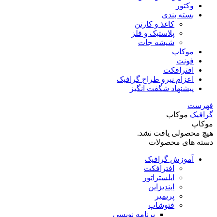
وکتور
بسته بندی
کاغذ و کارتن
پلاستیک و فلز
شیشه جات
موکاپ
فونت
افترافکت
اعزام نیرو طراح گرافیک
پیشنهاد شگفت انگیز
فهرست
گرافیک
موکاپ
موکاپ
هیچ محصولی یافت نشد.
دسته های محصولات
آموزش گرافیک
افترافکت
ایلستراتور
ایندیزاین
پریمیر
فتوشاپ
برنامه نویسی