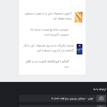
آمازون محصولات اپل را به صورت مستقیم
عرضه خواهد کرد
سرویس متاسرچ چیست و چرا یک
سرویس کاربردی است
توصیه زاکربرگ به مدیران فیسبوک: اپل را کنار
گذاشته و از اندروید استفاده کنید
گفتگو با فروشگاه‌ها، قابلیت جدید گوگل
مپ
ارتباط با ما
تهران - مرزداران روبروی برج الوند نامدار 11