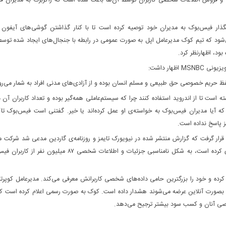
اعی و فروش اطلاعات شخصی کاربران توسط آن‌ها باعث شده است که زاکربرگ به مدیران 
نگذار فیس‌بوک به مدیران خود توصیه کرده است تا با کنار گذاشتن گوشی­‌های آیفون 
‌شود که تیم کوک مدیرعامل اپل به صورت عمومی در رابطه با جنجال‌­های ایجاد شده تو
بود، اظهارنظر کرد.
هار داشت:
حفظ حریم خصوصی حق طبیعی و مسلم انسان بوده و از آزادی‌های مدنی افراد به شمار می­‌رو
 است تا از اندروید استفاده کنند چرا که سیستم‌عاملی همه­‌گیر بوده و تعداد کاربران آن 
یست که آیا مدیران فیس‌بوک به خواسته‌ی او عمل کرده­‌اند یا خیر. گفتنی است فیس‌بوک تا
مز پاسخ نداده است.
ار گرفت که گزارش منتشر شده در نیویورک‌ تایمز و روزنامه‌ی گاردین مدعی شد شرکت م
دیجیتال کمبریج آنالیتیکا که با کارزار انتخاباتی دونالد ترامپ همکاری کرده است، به شکل نا­مناسبی جزئیات و اطلاعات شخصی 
رده و خود را بزرگترین حامی داده‌های شخصی کاربران­ش معرفی می­‌کند. مدیرعامل کوپرتین
ه بصورت آنلاین عرضه می­‌شوند هشدار داده است. کوک به صورت رسمی اعلام کرده است 
ی آنان و کسب سود بیشتر ترجیح می­‌دهد.