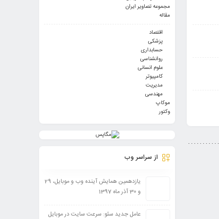
مجموعه تصاویر ایران
مقاله
اقتصاد
پزشکی
حسابداری
روانشناسی
علوم انسانی
کامپیوتر
مدیریت
مهندسی
موکاپ
وکتور
از سراسر وب
یازدهمین همایش آینده وب و موبایل، 29
و 30 آذر ماه 1397
عامل جدید سئو: سرعت سایت در موبایل