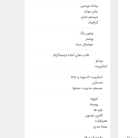
برنامه نویسی
سایر موارد
سیستم عامل
گرافیک
پنتون رنگ
پوستر
سوشیال مدیا
قالب های آماده اینستاگرام
ویدئو
اسکریپت
اسکریپت اندروید و ios
خدماتی
سیستم مدیریت محتوا
افزونه
پوسته
فرم ها
گالری تصاویر
افترافکت
بسته بندی
پلاستیک و فلز