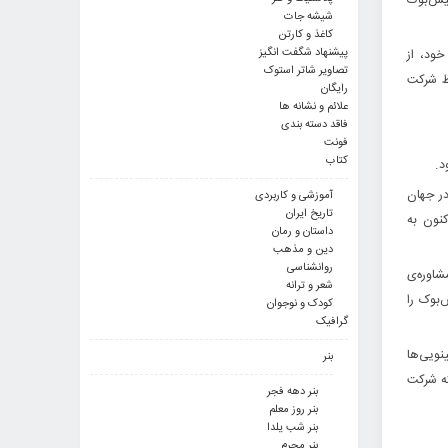
فیس‌بوک
شیشه جات
کاغذ و کارتن
پیشنهاد شگفت انگیز
خود، از
تصاویر شاتر استوک
سط شرکت
رایگان
علائم و نشانه ها
فاقد دسته بندی
فونت
کتاب
د.
در جهان
آموزشی و کاربردی
تاریخ ایران
کنون به
داستان و رمان
دین و مذهب
روانشناسی
شاوره‌ی
شعر و ترانه
۸۷ میلیون نفر از کاربران فیس‌بوک را
کودک و نوجوان
گرافیک
ویی­‌ها
بنر
که شرکت
بنر دهه فجر
بنر روز معلم
بنر شب یلدا
بنر محرم