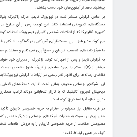
عصبانیت مارک زاکربرگ از انتقاد مدیرعامل اپل از شبکه‌های اجتم
پیشنهاد دهد از آیفون‌های خود دست بکشند.
بر اساس گزارش منتشر شده در نیویورک تایمز، مارک زاکربرگ بنیا
دستگاه‌های اندرویدی استفاده کنند. این توصیه پس از آن مطرح می­
کمبریج آنالیتیکا که از اطلاعات شخصی کاربران فیس‌بوک استفاده کرده 
تیم کوک مدیرعامل غول سخت‌افزاری آمریکایی در گفتگو با شبکه‌ی تلویزیونی MSNBC اظ
ما هرگز داده­‌های شخصی کاربران را جمع‌آوری نمی­‌کنیم و معتقدیم 
به گزارش تایمز و پس از اظهارات کوک، زاکربرگ از مدیران خود خواسته
بیشتر از iOS است. با وجود تقاضای زاکربرگ هنوز مشخص ن
تقاضای رسانه­‌ها برای اظهار نظر رسمی در ارتباط با گزارش نیویورک‌تای
این شبکه‌ی اجتماعی محبوب زمانی تحت نظارت دستگاه‌­های قضایی قر
بدون اجازه آنها استخراج کرده است.
در طرف مقابل اپل همواره بر احترام به حریم خصوصی کاربران تأکید ک
حتی پیش‌­تر نسبت به خطرات شبکه­‌های اجتماعی و دیگر خدماتی ک
مطبوع­ش حفاظت از حریم خصوصی کاربران را به فروش اطلاعات شخص
کوک در همین ارتباط گفت :