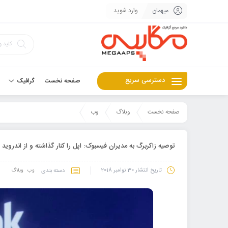
میهمان
وارد شوید
دسترسی سریع
صفحه نخست
گرافیک
صفحه نخست
وبلاگ
وب
توصیه زاکربرگ به مدیران فیسبوک: اپل را کنار گذاشته و از اندروید 
تاریخ انتشار
30 نوامبر 2018
دسته بندی
وب
وبلاگ