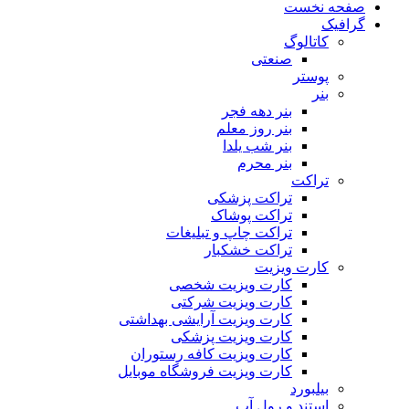
صفحه نخست
گرافیک
کاتالوگ
صنعتی
پوستر
بنر
بنر دهه فجر
بنر روز معلم
بنر شب یلدا
بنر محرم
تراکت
تراکت پزشکی
تراکت پوشاک
تراکت چاپ و تبلیغات
تراکت خشکبار
کارت ویزیت
کارت ویزیت شخصی
کارت ویزیت شرکتی
کارت ویزیت آرایشی بهداشتی
کارت ویزیت پزشکی
کارت ویزیت کافه رستوران
کارت ویزیت فروشگاه موبایل
بیلبورد
استند و رول آپ