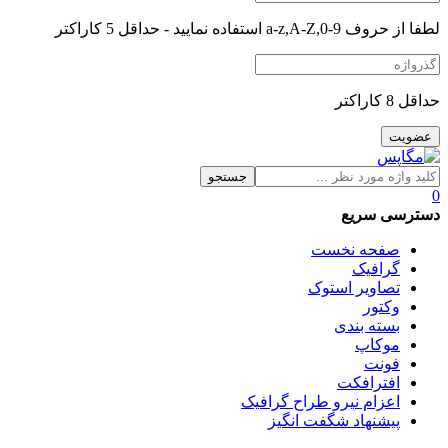
لطفا از حروف a-z,A-Z,0-9 استفاده نمایید - حداقل 5 کاراکتر
حداقل 8 کاراکتر
جستجو
0
دسترسی سریع
صفحه نخست
گرافیک
تصاویر استوک
وکتور
بسته بندی
موکاپ
فونت
افترافکت
اعزام نیرو طراح گرافیک
پیشنهاد شگفت انگیز