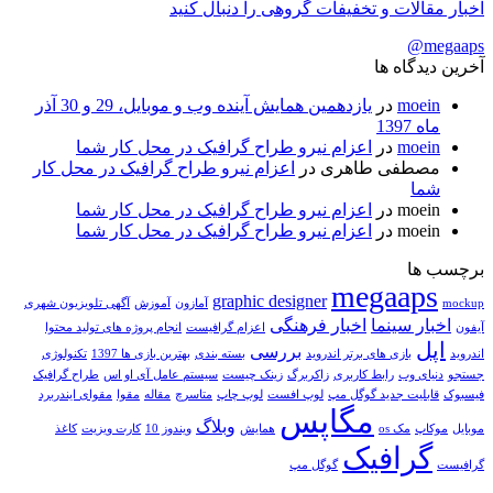
اخبار مقالات و تخفیفات گروهی را دنبال کنید
megaaps@
آخرین دیدگاه ها
moein
در
یازدهمین همایش آینده وب و موبایل، 29 و 30 آذر
ماه 1397
moein
در
اعزام نیرو طراح گرافیک در محل کار شما
مصطفی طاهری
در
اعزام نیرو طراح گرافیک در محل کار
شما
moein
در
اعزام نیرو طراح گرافیک در محل کار شما
moein
در
اعزام نیرو طراح گرافیک در محل کار شما
برچسب ها
megaaps
graphic designer
mockup
آمازون
آموزش
آگهی تلویزیون شهری
اخبار سینما
اخبار فرهنگی
آیفون
اعزام گرافیست
انجام پروژه های تولید محتوا
اپل
بررسی
اندروید
بازی های برتر اندروید
بسته بندی
بهترین بازی ها 1397
تکنولوژی
جستجو
دنیای وب
رابط کاربری
زاکربرگ
زینک چیست
سیستم عامل آی او اس
طراح گرافیک
فیسبوک
قابلیت جدید گوگل مپ
لوپ افست
لوپ چاپ
متاسرچ
مقاله
مقوا
مقوای ایندربرد
مگاپس
وبلاگ
موبایل
موکاپ
مک os
همایش
ویندوز 10
کارت ویزیت
کاغذ
گرافیک
گرافیست
گوگل مپ