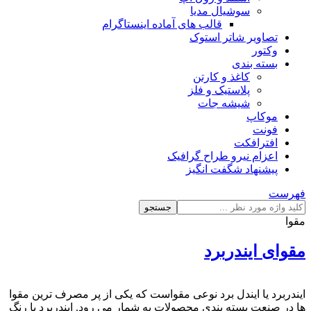
سوشیال مدیا
قالب های آماده اینستاگرام
تصاویر شاتر استوک
وکتور
بسته بندی
کاغذ و کارتن
پلاستیک و فلز
شیشه جات
موکاپ
فونت
افترافکت
اعزام نیرو طراح گرافیک
پیشنهاد شگفت انگیز
فهرست
جستجو
مقوا
مقوای ایندربرد
ایندربرد یا ایندل برد نوعی مقواست که یکی از پر مصرف ترین مقوا
ها در صنعت بسته بندی محصولات به شمار می رود. ایندربرد با رنگ