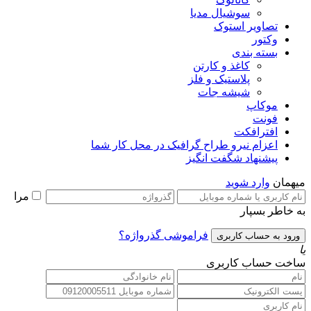
سوشیال مدیا
تصاویر استوک
وکتور
بسته بندی
کاغذ و کارتن
پلاستیک و فلز
شیشه جات
موکاپ
فونت
افترافکت
اعزام نیرو طراح گرافیک در محل کار شما
پیشنهاد شگفت انگیز
میهمان
وارد شوید
مرا
به خاطر بسپار
فراموشی گذرواژه؟
یا
ساخت حساب کاربری