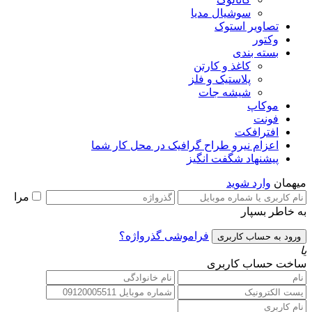
سوشیال مدیا
تصاویر استوک
وکتور
بسته بندی
کاغذ و کارتن
پلاستیک و فلز
شیشه جات
موکاپ
فونت
افترافکت
اعزام نیرو طراح گرافیک در محل کار شما
پیشنهاد شگفت انگیز
میهمان
وارد شوید
مرا
به خاطر بسپار
فراموشی گذرواژه؟
یا
ساخت حساب کاربری