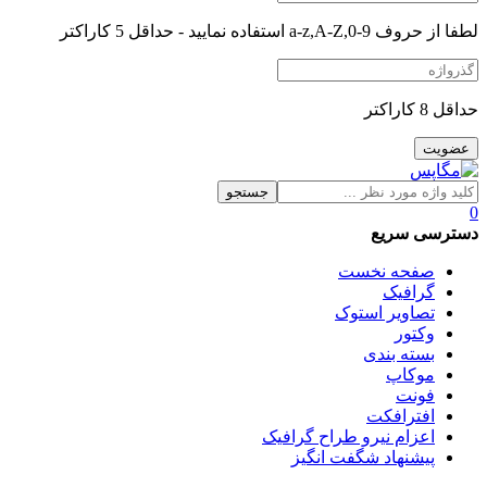
لطفا از حروف a-z,A-Z,0-9 استفاده نمایید - حداقل 5 کاراکتر
حداقل 8 کاراکتر
جستجو
0
دسترسی سریع
صفحه نخست
گرافیک
تصاویر استوک
وکتور
بسته بندی
موکاپ
فونت
افترافکت
اعزام نیرو طراح گرافیک
پیشنهاد شگفت انگیز