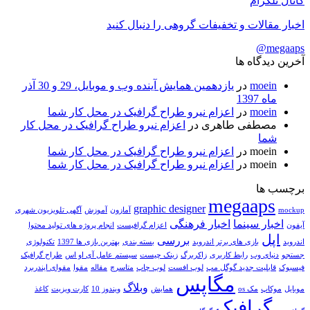
کانال تلگرام
اخبار مقالات و تخفیفات گروهی را دنبال کنید
megaaps@
آخرین دیدگاه ها
moein
در
یازدهمین همایش آینده وب و موبایل، 29 و 30 آذر
ماه 1397
moein
در
اعزام نیرو طراح گرافیک در محل کار شما
مصطفی طاهری
در
اعزام نیرو طراح گرافیک در محل کار
شما
moein
در
اعزام نیرو طراح گرافیک در محل کار شما
moein
در
اعزام نیرو طراح گرافیک در محل کار شما
برچسب ها
megaaps
graphic designer
mockup
آمازون
آموزش
آگهی تلویزیون شهری
اخبار سینما
اخبار فرهنگی
آیفون
اعزام گرافیست
انجام پروژه های تولید محتوا
اپل
بررسی
اندروید
بازی های برتر اندروید
بسته بندی
بهترین بازی ها 1397
تکنولوژی
جستجو
دنیای وب
رابط کاربری
زاکربرگ
زینک چیست
سیستم عامل آی او اس
طراح گرافیک
فیسبوک
قابلیت جدید گوگل مپ
لوپ افست
لوپ چاپ
متاسرچ
مقاله
مقوا
مقوای ایندربرد
مگاپس
وبلاگ
موبایل
موکاپ
مک os
همایش
ویندوز 10
کارت ویزیت
کاغذ
گرافیک