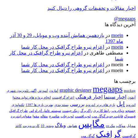
اخبار مقالات و تخفیفات گروهی را دنبال کنید
megaaps@
آخرین دیدگاه ها
moein
در
یازدهمین همایش آینده وب و موبایل، 29 و 30 آذر
ماه 1397
moein
در
اعزام نیرو طراح گرافیک در محل کار شما
مصطفی طاهری
در
اعزام نیرو طراح گرافیک در محل کار
شما
moein
در
اعزام نیرو طراح گرافیک در محل کار شما
moein
در
اعزام نیرو طراح گرافیک در محل کار شما
برچسب ها
megaaps
graphic designer
mockup
آمازون
آموزش
آگهی تلویزیون شهری
اخبار سینما
اخبار فرهنگی
آیفون
اعزام گرافیست
انجام پروژه های تولید محتوا
اپل
بررسی
اندروید
بازی های برتر اندروید
بسته بندی
بهترین بازی ها 1397
تکنولوژی
جستجو
دنیای وب
رابط کاربری
زاکربرگ
زینک چیست
سیستم عامل آی او اس
طراح گرافیک
فیسبوک
قابلیت جدید گوگل مپ
لوپ افست
لوپ چاپ
متاسرچ
مقاله
مقوا
مقوای ایندربرد
مگاپس
وبلاگ
موبایل
موکاپ
مک os
همایش
ویندوز 10
کارت ویزیت
کاغذ
گرافیک
گرافیست
گوگل مپ