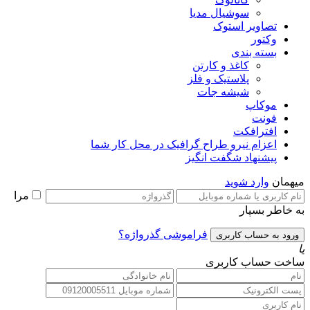
سوشیال مدیا
تصاویر استوک
وکتور
بسته بندی
کاغذ و کارتن
پلاستیک و فلز
شیشه جات
موکاپ
فونت
افترافکت
اعزام نیرو طراح گرافیک در محل کار شما
پیشنهاد شگفت انگیز
میهمان
وارد شوید
مرا
به خاطر بسپار
فراموشی گذرواژه؟
یا
ساخت حساب کاربری