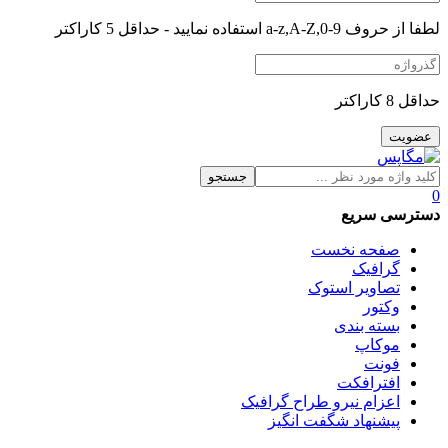
لطفا از حروف a-z,A-Z,0-9 استفاده نمایید - حداقل 5 کاراکتر
حداقل 8 کاراکتر
جستجو
0
دسترسی سریع
صفحه نخست
گرافیک
تصاویر استوک
وکتور
بسته بندی
موکاپ
فونت
افترافکت
اعزام نیرو طراح گرافیک
پیشنهاد شگفت انگیز