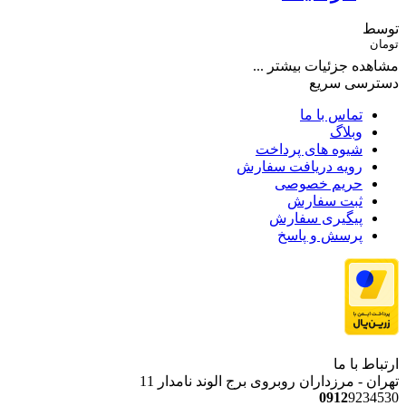
توسط
تومان
مشاهده جزئیات بیشتر ...
دسترسی سریع
تماس با ما
وبلاگ
شیوه های پرداخت
رویه دریافت سفارش
حریم خصوصی
ثبت سفارش
پیگیری سفارش
پرسش و پاسخ
ارتباط با ما
تهران - مرزداران روبروی برج الوند نامدار 11
0912
9234530