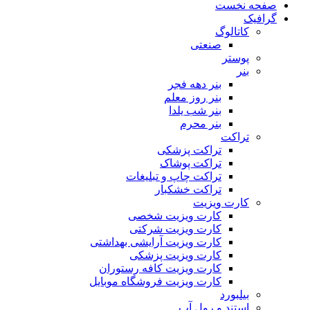
صفحه نخست
گرافیک
کاتالوگ
صنعتی
پوستر
بنر
بنر دهه فجر
بنر روز معلم
بنر شب یلدا
بنر محرم
تراکت
تراکت پزشکی
تراکت پوشاک
تراکت چاپ و تبلیغات
تراکت خشکبار
کارت ویزیت
کارت ویزیت شخصی
کارت ویزیت شرکتی
کارت ویزیت آرایشی بهداشتی
کارت ویزیت پزشکی
کارت ویزیت کافه رستوران
کارت ویزیت فروشگاه موبایل
بیلبورد
استند و رول آپ