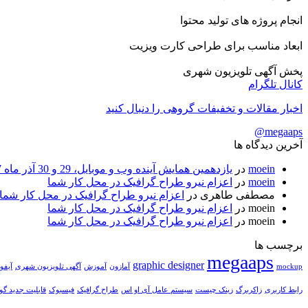
انجام پروژه های تولید محتوا
ابعاد مناسب برای طراحی کارت ویزیت
پخش آگهی تلویزیون شهری
کانال تلگرام
اخبار مقالات و تخفیفات گروهی را دنبال کنید
megaaps@
آخرین دیدگاه ها
moein
در
یازدهمین همایش آینده وب و موبایل، 29 و 30 آذر ماه 1397
moein
در
اعزام نیرو طراح گرافیک در محل کار شما
مصطفی طاهری
در
اعزام نیرو طراح گرافیک در محل کار شما
moein
در
اعزام نیرو طراح گرافیک در محل کار شما
moein
در
اعزام نیرو طراح گرافیک در محل کار شما
برچسب ها
megaaps
graphic designer
mockup
آمازون
آموزش
آگهی تلویزیون شهری
آیفو
رابط کاربری
زاکربرگ
زینک چیست
سیستم عامل آی او اس
طراح گرافیک
فیسبوک
قابلیت جدید گ