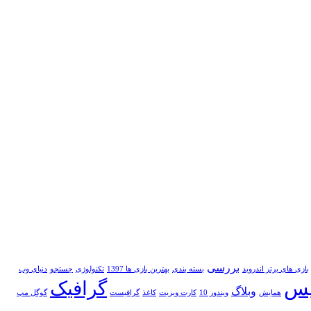
بررسی
بازی های برتر اندروید
بسته بندی
بهترین بازی ها 1397
تکنولوژی
جستجو
دنیای وب
پس
گرافیک
وبلاگ
همایش
ویندوز 10
کارت ویزیت
کاغذ
گرافیست
گوگل مپ