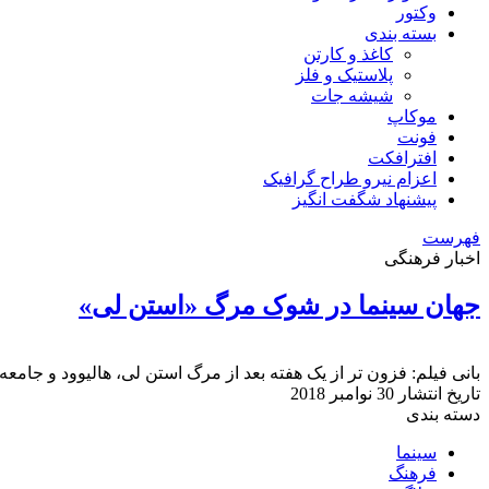
وکتور
بسته بندی
کاغذ و کارتن
پلاستیک و فلز
شیشه جات
موکاپ
فونت
افترافکت
اعزام نیرو طراح گرافیک
پیشنهاد شگفت انگیز
فهرست
اخبار فرهنگی
جهان سینما در شوک مرگ «استن لی»
بانی فیلم: فزون تر از یک هفته بعد از مرگ استن لی، هالیوود و جا
تاریخ انتشار
30 نوامبر 2018
دسته بندی
سینما
فرهنگ