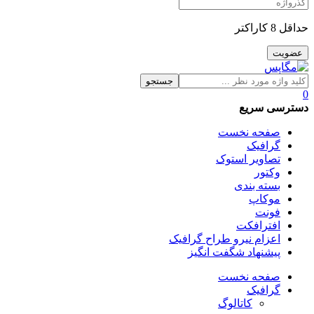
حداقل 8 کاراکتر
جستجو
0
دسترسی سریع
صفحه نخست
گرافیک
تصاویر استوک
وکتور
بسته بندی
موکاپ
فونت
افترافکت
اعزام نیرو طراح گرافیک
پیشنهاد شگفت انگیز
صفحه نخست
گرافیک
کاتالوگ