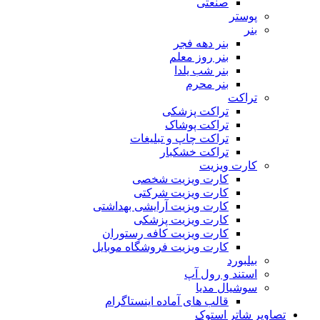
صنعتی
پوستر
بنر
بنر دهه فجر
بنر روز معلم
بنر شب یلدا
بنر محرم
تراکت
تراکت پزشکی
تراکت پوشاک
تراکت چاپ و تبلیغات
تراکت خشکبار
کارت ویزیت
کارت ویزیت شخصی
کارت ویزیت شرکتی
کارت ویزیت آرایشی بهداشتی
کارت ویزیت پزشکی
کارت ویزیت کافه رستوران
کارت ویزیت فروشگاه موبایل
بیلبورد
استند و رول آپ
سوشیال مدیا
قالب های آماده اینستاگرام
تصاویر شاتر استوک