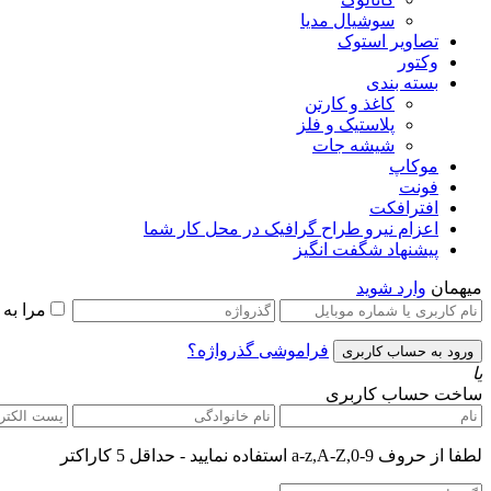
سوشیال مدیا
تصاویر استوک
وکتور
بسته بندی
کاغذ و کارتن
پلاستیک و فلز
شیشه جات
موکاپ
فونت
افترافکت
اعزام نیرو طراح گرافیک در محل کار شما
پیشنهاد شگفت انگیز
میهمان
وارد شوید
مرا به
فراموشی گذرواژه؟
یا
ساخت حساب کاربری
لطفا از حروف a-z,A-Z,0-9 استفاده نمایید - حداقل 5 کاراکتر