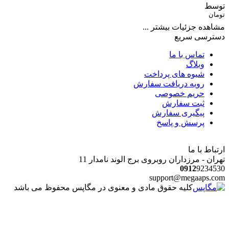
توسط
تومان
مشاهده جزئیات بیشتر ...
دسترسی سریع
تماس با ما
وبلاگ
شیوه های پرداخت
رویه دریافت سفارش
حریم خصوصی
ثبت سفارش
پیگیری سفارش
پرسش و پاسخ
ارتباط با ما
تهران - مرزداران روبروی برج الوند نامدار 11
0912
9234530
support@megaaps.com
کلیه حقوق مادی و معنوی در مگاپس محفوظ می باشد