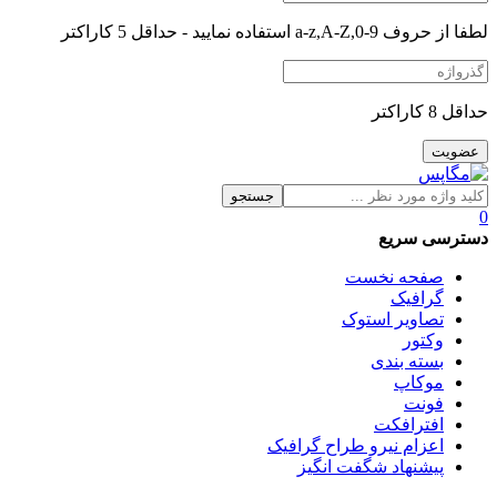
لطفا از حروف a-z,A-Z,0-9 استفاده نمایید - حداقل 5 کاراکتر
حداقل 8 کاراکتر
جستجو
0
دسترسی سریع
صفحه نخست
گرافیک
تصاویر استوک
وکتور
بسته بندی
موکاپ
فونت
افترافکت
اعزام نیرو طراح گرافیک
پیشنهاد شگفت انگیز