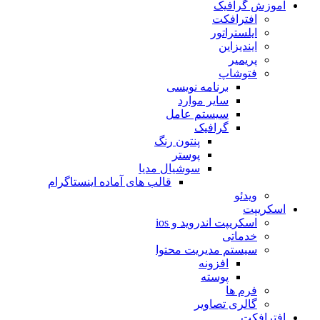
آموزش گرافیک
افترافکت
ایلستراتور
ایندیزاین
پریمیر
فتوشاپ
برنامه نویسی
سایر موارد
سیستم عامل
گرافیک
پنتون رنگ
پوستر
سوشیال مدیا
قالب های آماده اینستاگرام
ویدئو
اسکریپت
اسکریپت اندروید و ios
خدماتی
سیستم مدیریت محتوا
افزونه
پوسته
فرم ها
گالری تصاویر
افترافکت