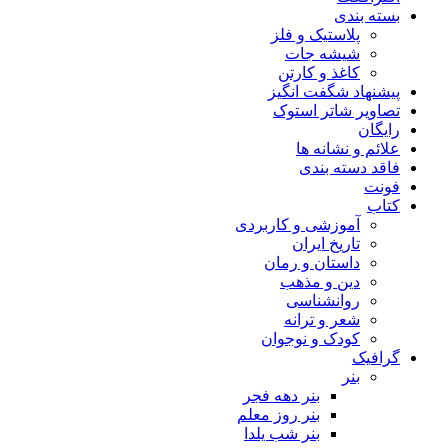
بسته بندی
پلاستیک و فلز
شیشه جات
کاغذ و کارتن
پیشنهاد شگفت انگیز
تصاویر شاتر استوک
رایگان
علائم و نشانه ها
فاقد دسته بندی
فونت
کتاب
آموزشی و کاربردی
تاریخ ایران
داستان و رمان
دین و مذهب
روانشناسی
شعر و ترانه
کودک و نوجوان
گرافیک
بنر
بنر دهه فجر
بنر روز معلم
بنر شب یلدا