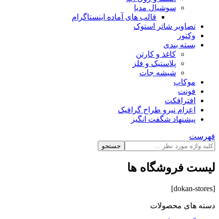
سوشیال مدیا
قالب های آماده اینستاگرام
تصاویر شاتر استوک
وکتور
بسته بندی
کاغذ و کارتن
پلاستیک و فلز
شیشه جات
موکاپ
فونت
افترافکت
اعزام نیرو طراح گرافیک
پیشنهاد شگفت انگیز
فهرست
جستجو
لیست فروشگاه ها
[dokan-stores]
دسته های محصولات