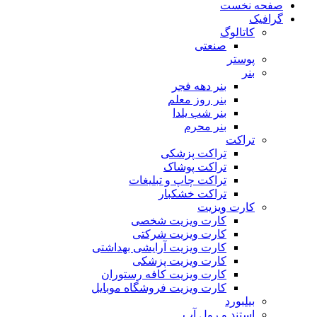
صفحه نخست
گرافیک
کاتالوگ
صنعتی
پوستر
بنر
بنر دهه فجر
بنر روز معلم
بنر شب یلدا
بنر محرم
تراکت
تراکت پزشکی
تراکت پوشاک
تراکت چاپ و تبلیغات
تراکت خشکبار
کارت ویزیت
کارت ویزیت شخصی
کارت ویزیت شرکتی
کارت ویزیت آرایشی بهداشتی
کارت ویزیت پزشکی
کارت ویزیت کافه رستوران
کارت ویزیت فروشگاه موبایل
بیلبورد
استند و رول آپ