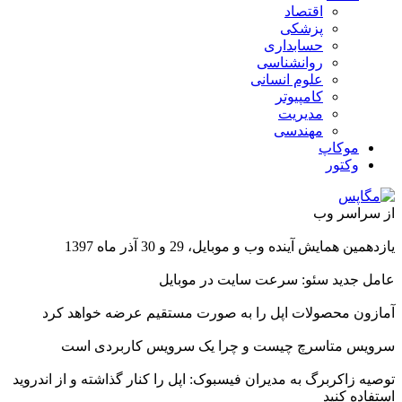
اقتصاد
پزشکی
حسابداری
روانشناسی
علوم انسانی
کامپیوتر
مدیریت
مهندسی
موکاپ
وکتور
از سراسر وب
یازدهمین همایش آینده وب و موبایل، 29 و 30 آذر ماه 1397
عامل جدید سئو: سرعت سایت در موبایل
آمازون محصولات اپل را به صورت مستقیم عرضه خواهد کرد
سرویس متاسرچ چیست و چرا یک سرویس کاربردی است
توصیه زاکربرگ به مدیران فیسبوک: اپل را کنار گذاشته و از اندروید
استفاده کنید