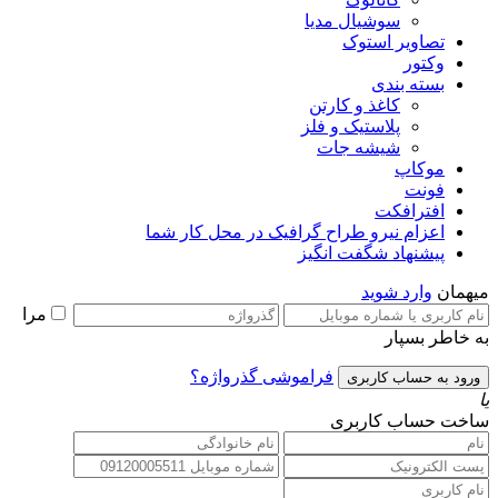
سوشیال مدیا
تصاویر استوک
وکتور
بسته بندی
کاغذ و کارتن
پلاستیک و فلز
شیشه جات
موکاپ
فونت
افترافکت
اعزام نیرو طراح گرافیک در محل کار شما
پیشنهاد شگفت انگیز
میهمان
وارد شوید
مرا
به خاطر بسپار
فراموشی گذرواژه؟
یا
ساخت حساب کاربری