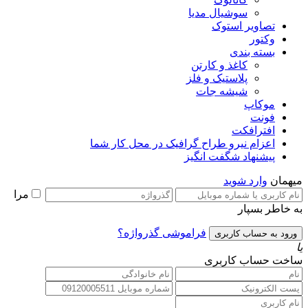
سوشیال مدیا
تصاویر استوک
وکتور
بسته بندی
کاغذ و کارتن
پلاستیک و فلز
شیشه جات
موکاپ
فونت
افترافکت
اعزام نیرو طراح گرافیک در محل کار شما
پیشنهاد شگفت انگیز
میهمان
وارد شوید
مرا
به خاطر بسپار
فراموشی گذرواژه؟
یا
ساخت حساب کاربری