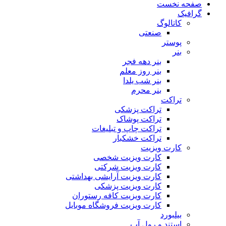
صفحه نخست
گرافیک
کاتالوگ
صنعتی
پوستر
بنر
بنر دهه فجر
بنر روز معلم
بنر شب یلدا
بنر محرم
تراکت
تراکت پزشکی
تراکت پوشاک
تراکت چاپ و تبلیغات
تراکت خشکبار
کارت ویزیت
کارت ویزیت شخصی
کارت ویزیت شرکتی
کارت ویزیت آرایشی بهداشتی
کارت ویزیت پزشکی
کارت ویزیت کافه رستوران
کارت ویزیت فروشگاه موبایل
بیلبورد
استند و رول آپ