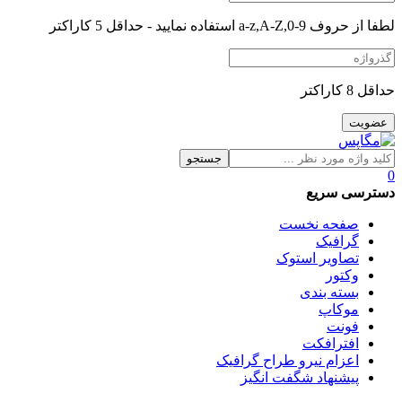
لطفا از حروف a-z,A-Z,0-9 استفاده نمایید - حداقل 5 کاراکتر
حداقل 8 کاراکتر
جستجو
0
دسترسی سریع
صفحه نخست
گرافیک
تصاویر استوک
وکتور
بسته بندی
موکاپ
فونت
افترافکت
اعزام نیرو طراح گرافیک
پیشنهاد شگفت انگیز