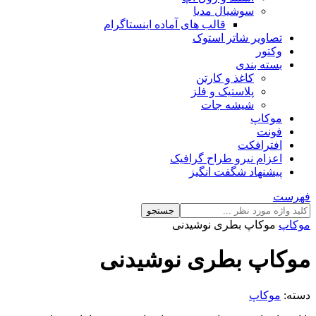
سوشیال مدیا
قالب های آماده اینستاگرام
تصاویر شاتر استوک
وکتور
بسته بندی
کاغذ و کارتن
پلاستیک و فلز
شیشه جات
موکاپ
فونت
افترافکت
اعزام نیرو طراح گرافیک
پیشنهاد شگفت انگیز
فهرست
جستجو
موکاپ
موکاپ بطری نوشیدنی
موکاپ بطری نوشیدنی
دسته:
موکاپ