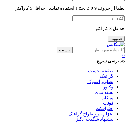
لطفا از حروف a-z,A-Z,0-9 استفاده نمایید - حداقل 5 کاراکتر
حداقل 8 کاراکتر
جستجو
0
دسترسی سریع
صفحه نخست
گرافیک
تصاویر استوک
وکتور
بسته بندی
موکاپ
فونت
افترافکت
اعزام نیرو طراح گرافیک
پیشنهاد شگفت انگیز