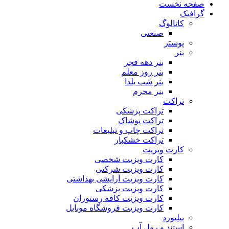
صفحه نخست
گرافیک
کاتالوگ
صنعتی
پوستر
بنر
بنر دهه فجر
بنر روز معلم
بنر شب یلدا
بنر محرم
تراکت
تراکت پزشکی
تراکت پوشاک
تراکت چاپ و تبلیغات
تراکت خشکبار
کارت ویزیت
کارت ویزیت شخصی
کارت ویزیت شرکتی
کارت ویزیت آرایشی بهداشتی
کارت ویزیت پزشکی
کارت ویزیت کافه رستوران
کارت ویزیت فروشگاه موبایل
بیلبورد
استند و رول آپ