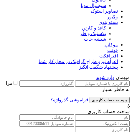
سوشیال مدیا
تصاویر استوک
وکتور
بسته بندی
کاغذ و کارتن
پلاستیک و فلز
شیشه جات
موکاپ
فونت
افترافکت
اعزام نیرو طراح گرافیک در محل کار شما
پیشنهاد شگفت انگیز
میهمان
وارد شوید
مرا
به خاطر بسپار
فراموشی گذرواژه؟
یا
ساخت حساب کاربری