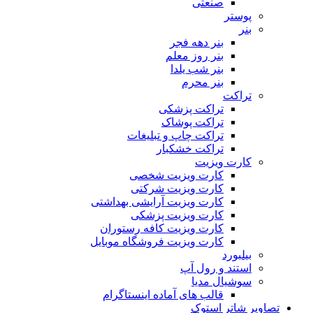
صنعتی
پوستر
بنر
بنر دهه فجر
بنر روز معلم
بنر شب یلدا
بنر محرم
تراکت
تراکت پزشکی
تراکت پوشاک
تراکت چاپ و تبلیغات
تراکت خشکبار
کارت ویزیت
کارت ویزیت شخصی
کارت ویزیت شرکتی
کارت ویزیت آرایشی بهداشتی
کارت ویزیت پزشکی
کارت ویزیت کافه رستوران
کارت ویزیت فروشگاه موبایل
بیلبورد
استند و رول آپ
سوشیال مدیا
قالب های آماده اینستاگرام
تصاویر شاتر استوک