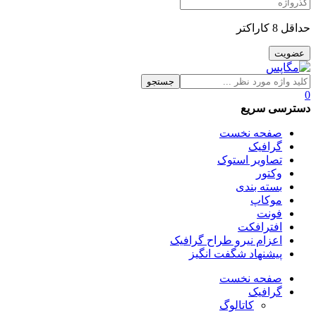
حداقل 8 کاراکتر
جستجو
0
دسترسی سریع
صفحه نخست
گرافیک
تصاویر استوک
وکتور
بسته بندی
موکاپ
فونت
افترافکت
اعزام نیرو طراح گرافیک
پیشنهاد شگفت انگیز
صفحه نخست
گرافیک
کاتالوگ