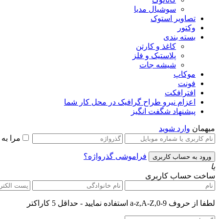
سوشیال مدیا
تصاویر استوک
وکتور
بسته بندی
کاغذ و کارتن
پلاستیک و فلز
شیشه جات
موکاپ
فونت
افترافکت
اعزام نیرو طراح گرافیک در محل کار شما
پیشنهاد شگفت انگیز
میهمان
وارد شوید
مرا به
فراموشی گذرواژه؟
یا
ساخت حساب کاربری
لطفا از حروف a-z,A-Z,0-9 استفاده نمایید - حداقل 5 کاراکتر