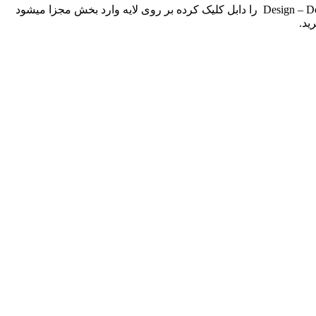
پس از دانلود ، فایل را از حالت زیپ خارج و سپس در نرم افزار مربوطه (فتوشاپ) اجرا نمایید . در قسمت layers لایه Design – Double Click to Replace را دابل کلیک کرده بر روی لایه وارد بخش مجزا میشود