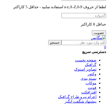
لطفا از حروف a-z,A-Z,0-9 استفاده نمایید - حداقل 5 کاراکتر
حداقل 8 کاراکتر
جستجو
0
دسترسی سریع
صفحه نخست
گرافیک
تصاویر استوک
وکتور
بسته بندی
موکاپ
فونت
افترافکت
اعزام نیرو طراح گرافیک
پیشنهاد شگفت انگیز