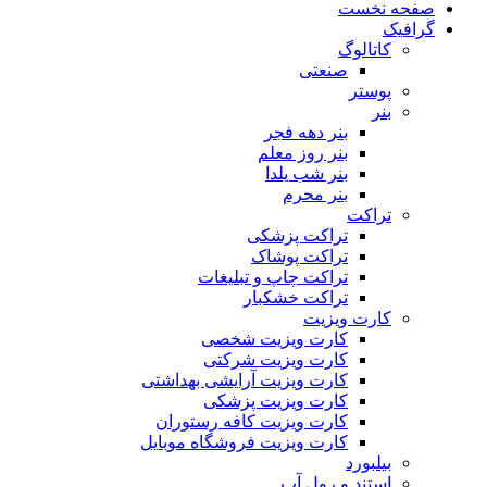
صفحه نخست
گرافیک
کاتالوگ
صنعتی
پوستر
بنر
بنر دهه فجر
بنر روز معلم
بنر شب یلدا
بنر محرم
تراکت
تراکت پزشکی
تراکت پوشاک
تراکت چاپ و تبلیغات
تراکت خشکبار
کارت ویزیت
کارت ویزیت شخصی
کارت ویزیت شرکتی
کارت ویزیت آرایشی بهداشتی
کارت ویزیت پزشکی
کارت ویزیت کافه رستوران
کارت ویزیت فروشگاه موبایل
بیلبورد
استند و رول آپ