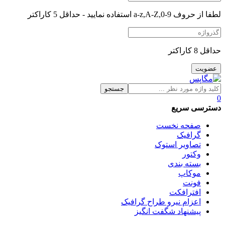
لطفا از حروف a-z,A-Z,0-9 استفاده نمایید - حداقل 5 کاراکتر
حداقل 8 کاراکتر
جستجو
0
دسترسی سریع
صفحه نخست
گرافیک
تصاویر استوک
وکتور
بسته بندی
موکاپ
فونت
افترافکت
اعزام نیرو طراح گرافیک
پیشنهاد شگفت انگیز