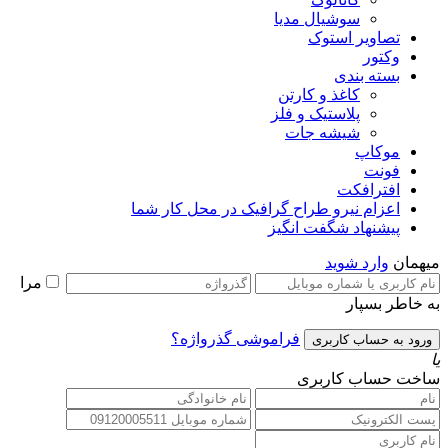
سوشیال مدیا
تصاویر استوک
وکتور
بسته بندی
کاغذ و کارتن
پلاستیک و فلز
شیشه جات
موکاپ
فونت
افترافکت
اعزام نیرو طراح گرافیک در محل کار شما
پیشنهاد شگفت انگیز
میهمان
وارد شوید
مرا
به خاطر بسپار
فراموشی گذرواژه؟
یا
ساخت حساب کاربری