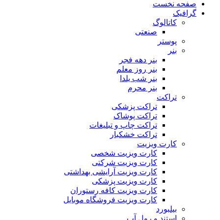
صفحه نخست
گرافیک
کاتالوگ
صنعتی
پوستر
بنر
بنر دهه فجر
بنر روز معلم
بنر شب یلدا
بنر محرم
تراکت
تراکت پزشکی
تراکت پوشاک
تراکت چاپ و تبلیغات
تراکت خشکبار
کارت ویزیت
کارت ویزیت شخصی
کارت ویزیت شرکتی
کارت ویزیت آرایشی بهداشتی
کارت ویزیت پزشکی
کارت ویزیت کافه رستوران
کارت ویزیت فروشگاه موبایل
بیلبورد
استند و رول آپ