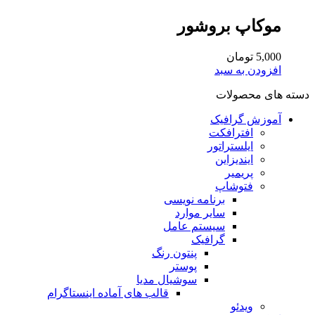
موکاپ بروشور
5,000
تومان
افزودن به سبد
دسته های محصولات
آموزش گرافیک
افترافکت
ایلستراتور
ایندیزاین
پریمیر
فتوشاپ
برنامه نویسی
سایر موارد
سیستم عامل
گرافیک
پنتون رنگ
پوستر
سوشیال مدیا
قالب های آماده اینستاگرام
ویدئو