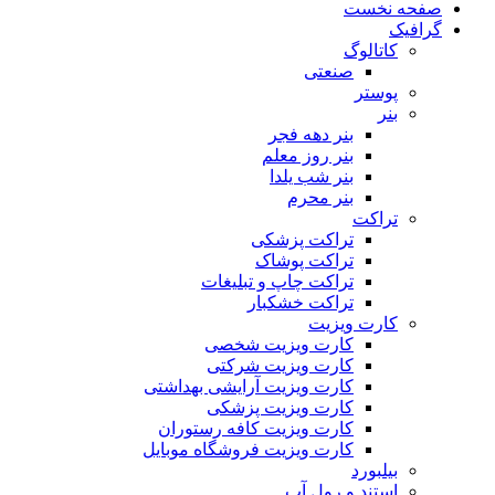
صفحه نخست
گرافیک
کاتالوگ
صنعتی
پوستر
بنر
بنر دهه فجر
بنر روز معلم
بنر شب یلدا
بنر محرم
تراکت
تراکت پزشکی
تراکت پوشاک
تراکت چاپ و تبلیغات
تراکت خشکبار
کارت ویزیت
کارت ویزیت شخصی
کارت ویزیت شرکتی
کارت ویزیت آرایشی بهداشتی
کارت ویزیت پزشکی
کارت ویزیت کافه رستوران
کارت ویزیت فروشگاه موبایل
بیلبورد
استند و رول آپ