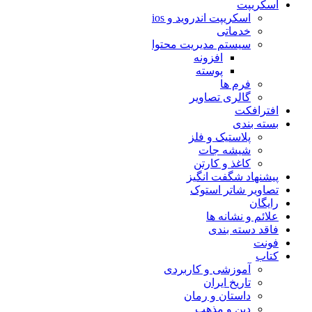
اسکریپت
اسکریپت اندروید و ios
خدماتی
سیستم مدیریت محتوا
افزونه
پوسته
فرم ها
گالری تصاویر
افترافکت
بسته بندی
پلاستیک و فلز
شیشه جات
کاغذ و کارتن
پیشنهاد شگفت انگیز
تصاویر شاتر استوک
رایگان
علائم و نشانه ها
فاقد دسته بندی
فونت
کتاب
آموزشی و کاربردی
تاریخ ایران
داستان و رمان
دین و مذهب