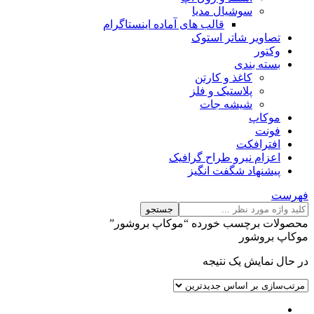
سوشیال مدیا
قالب های آماده اینستاگرام
تصاویر شاتر استوک
وکتور
بسته بندی
کاغذ و کارتن
پلاستیک و فلز
شیشه جات
موکاپ
فونت
افترافکت
اعزام نیرو طراح گرافیک
پیشنهاد شگفت انگیز
فهرست
جستجو
محصولات برچسب خورده “موکاپ بروشور”
موکاپ بروشور
در حال نمایش یک نتیجه