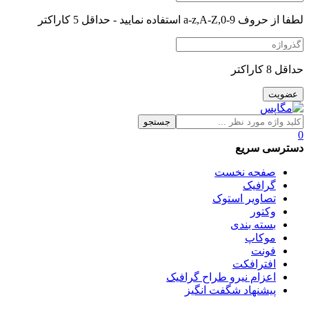
لطفا از حروف a-z,A-Z,0-9 استفاده نمایید - حداقل 5 کاراکتر
حداقل 8 کاراکتر
جستجو
0
دسترسی سریع
صفحه نخست
گرافیک
تصاویر استوک
وکتور
بسته بندی
موکاپ
فونت
افترافکت
اعزام نیرو طراح گرافیک
پیشنهاد شگفت انگیز