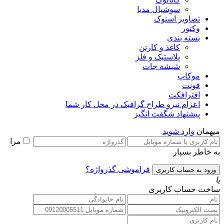
سوشیال مدیا
تصاویر استوک
وکتور
بسته بندی
کاغذ و کارتن
پلاستیک و فلز
شیشه جات
موکاپ
فونت
افترافکت
اعزام نیرو طراح گرافیک در محل کار شما
پیشنهاد شگفت انگیز
میهمان
وارد شوید
مرا
به خاطر بسپار
فراموشی گذرواژه؟
یا
ساخت حساب کاربری