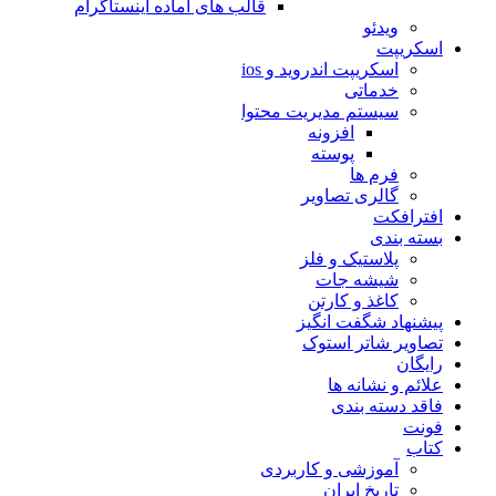
قالب های آماده اینستاگرام
ویدئو
اسکریپت
اسکریپت اندروید و ios
خدماتی
سیستم مدیریت محتوا
افزونه
پوسته
فرم ها
گالری تصاویر
افترافکت
بسته بندی
پلاستیک و فلز
شیشه جات
کاغذ و کارتن
پیشنهاد شگفت انگیز
تصاویر شاتر استوک
رایگان
علائم و نشانه ها
فاقد دسته بندی
فونت
کتاب
آموزشی و کاربردی
تاریخ ایران