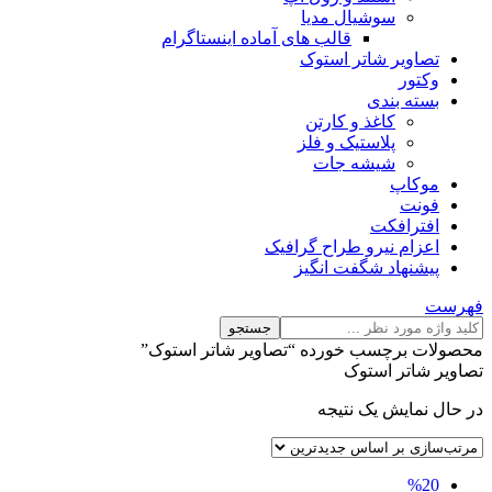
سوشیال مدیا
قالب های آماده اینستاگرام
تصاویر شاتر استوک
وکتور
بسته بندی
کاغذ و کارتن
پلاستیک و فلز
شیشه جات
موکاپ
فونت
افترافکت
اعزام نیرو طراح گرافیک
پیشنهاد شگفت انگیز
فهرست
جستجو
محصولات برچسب خورده “تصاویر شاتر استوک”
تصاویر شاتر استوک
در حال نمایش یک نتیجه
%20