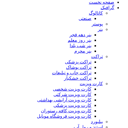
صفحه نخست
گرافیک
کاتالوگ
صنعتی
پوستر
بنر
بنر دهه فجر
بنر روز معلم
بنر شب یلدا
بنر محرم
تراکت
تراکت پزشکی
تراکت پوشاک
تراکت چاپ و تبلیغات
تراکت خشکبار
کارت ویزیت
کارت ویزیت شخصی
کارت ویزیت شرکتی
کارت ویزیت آرایشی بهداشتی
کارت ویزیت پزشکی
کارت ویزیت کافه رستوران
کارت ویزیت فروشگاه موبایل
بیلبورد
استند و رول آپ