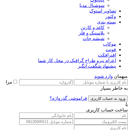
سوشیال مدیا
تصاویر استوک
وکتور
بسته بندی
کاغذ و کارتن
پلاستیک و فلز
شیشه جات
موکاپ
فونت
افترافکت
اعزام نیرو طراح گرافیک در محل کار شما
پیشنهاد شگفت انگیز
میهمان
وارد شوید
مرا
به خاطر بسپار
فراموشی گذرواژه؟
یا
ساخت حساب کاربری