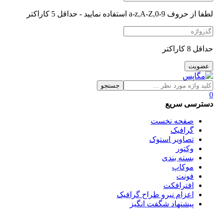
لطفا از حروف a-z,A-Z,0-9 استفاده نمایید - حداقل 5 کاراکتر
حداقل 8 کاراکتر
جستجو
0
دسترسی سریع
صفحه نخست
گرافیک
تصاویر استوک
وکتور
بسته بندی
موکاپ
فونت
افترافکت
اعزام نیرو طراح گرافیک
پیشنهاد شگفت انگیز