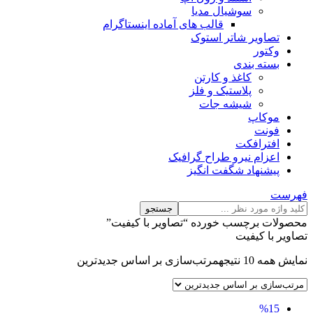
سوشیال مدیا
قالب های آماده اینستاگرام
تصاویر شاتر استوک
وکتور
بسته بندی
کاغذ و کارتن
پلاستیک و فلز
شیشه جات
موکاپ
فونت
افترافکت
اعزام نیرو طراح گرافیک
پیشنهاد شگفت انگیز
فهرست
جستجو
محصولات برچسب خورده “تصاویر با کیفیت”
تصاویر با کیفیت
نمایش همه 10 نتیجه
مرتب‌سازی بر اساس جدیدترین
%15