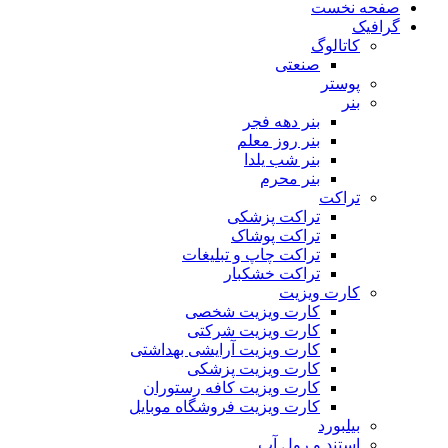
صفحه نخست
گرافیک
کاتالوگ
صنعتی
پوستر
بنر
بنر دهه فجر
بنر روز معلم
بنر شب یلدا
بنر محرم
تراکت
تراکت پزشکی
تراکت پوشاک
تراکت چاپ و تبلیغات
تراکت خشکبار
کارت ویزیت
کارت ویزیت شخصی
کارت ویزیت شرکتی
کارت ویزیت آرایشی بهداشتی
کارت ویزیت پزشکی
کارت ویزیت کافه رستوران
کارت ویزیت فروشگاه موبایل
بیلبورد
استند و رول آپ