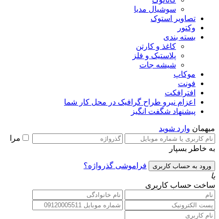
سوشیال مدیا
تصاویر استوک
وکتور
بسته بندی
کاغذ و کارتن
پلاستیک و فلز
شیشه جات
موکاپ
فونت
افترافکت
اعزام نیرو طراح گرافیک در محل کار شما
پیشنهاد شگفت انگیز
میهمان
وارد شوید
مرا
به خاطر بسپار
فراموشی گذرواژه؟
یا
ساخت حساب کاربری