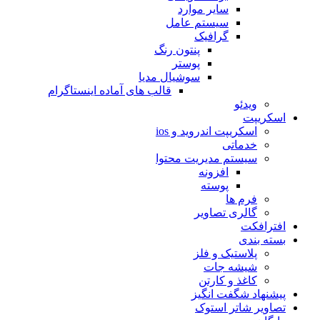
سایر موارد
سیستم عامل
گرافیک
پنتون رنگ
پوستر
سوشیال مدیا
قالب های آماده اینستاگرام
ویدئو
اسکریپت
اسکریپت اندروید و ios
خدماتی
سیستم مدیریت محتوا
افزونه
پوسته
فرم ها
گالری تصاویر
افترافکت
بسته بندی
پلاستیک و فلز
شیشه جات
کاغذ و کارتن
پیشنهاد شگفت انگیز
تصاویر شاتر استوک