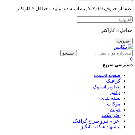
لطفا از حروف a-z,A-Z,0-9 استفاده نمایید - حداقل 5 کاراکتر
حداقل 8 کاراکتر
جستجو
0
دسترسی سریع
صفحه نخست
گرافیک
تصاویر استوک
وکتور
بسته بندی
موکاپ
فونت
افترافکت
اعزام نیرو طراح گرافیک
پیشنهاد شگفت انگیز