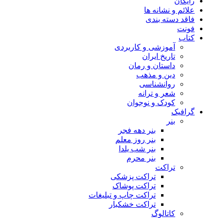
رایگان
علائم و نشانه ها
فاقد دسته بندی
فونت
کتاب
آموزشی و کاربردی
تاریخ ایران
داستان و رمان
دین و مذهب
روانشناسی
شعر و ترانه
کودک و نوجوان
گرافیک
بنر
بنر دهه فجر
بنر روز معلم
بنر شب یلدا
بنر محرم
تراکت
تراکت پزشکی
تراکت پوشاک
تراکت چاپ و تبلیغات
تراکت خشکبار
کاتالوگ