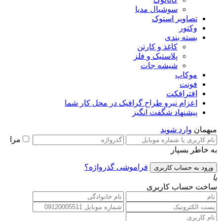
سوشیال مدیا
تصاویر استوک
وکتور
بسته بندی
کاغذ و کارتن
پلاستیک و فلز
شیشه جات
موکاپ
فونت
افترافکت
اعزام نیرو طراح گرافیک در محل کار شما
پیشنهاد شگفت انگیز
میهمان
وارد شوید
مرا
به خاطر بسپار
فراموشی گذرواژه؟
یا
ساخت حساب کاربری