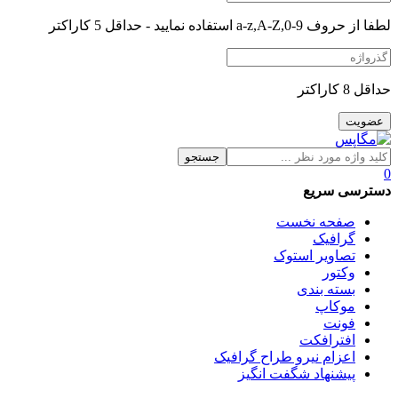
لطفا از حروف a-z,A-Z,0-9 استفاده نمایید - حداقل 5 کاراکتر
حداقل 8 کاراکتر
جستجو
0
دسترسی سریع
صفحه نخست
گرافیک
تصاویر استوک
وکتور
بسته بندی
موکاپ
فونت
افترافکت
اعزام نیرو طراح گرافیک
پیشنهاد شگفت انگیز