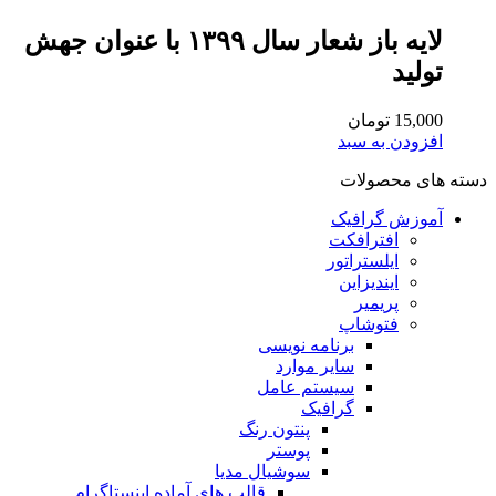
لایه باز شعار سال ۱۳۹۹ با عنوان جهش
تولید
15,000
تومان
افزودن به سبد
دسته های محصولات
آموزش گرافیک
افترافکت
ایلستراتور
ایندیزاین
پریمیر
فتوشاپ
برنامه نویسی
سایر موارد
سیستم عامل
گرافیک
پنتون رنگ
پوستر
سوشیال مدیا
قالب های آماده اینستاگرام