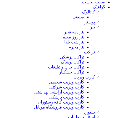
صفحه نخست
گرافیک
کاتالوگ
صنعتی
پوستر
بنر
بنر دهه فجر
بنر روز معلم
بنر شب یلدا
بنر محرم
تراکت
تراکت پزشکی
تراکت پوشاک
تراکت چاپ و تبلیغات
تراکت خشکبار
کارت ویزیت
کارت ویزیت شخصی
کارت ویزیت شرکتی
کارت ویزیت آرایشی بهداشتی
کارت ویزیت پزشکی
کارت ویزیت کافه رستوران
کارت ویزیت فروشگاه موبایل
بیلبورد
استند و رول آپ