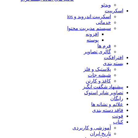
ویدئو
اسکریپت
اسکریپت اندروید و ios
خدماتی
سیستم مدیریت محتوا
افزونه
پوسته
فرم ها
گالری تصاویر
افترافکت
بسته بندی
پلاستیک و فلز
شیشه جات
کاغذ و کارتن
پیشنهاد شگفت انگیز
تصاویر شاتر استوک
رایگان
علائم و نشانه ها
فاقد دسته بندی
فونت
کتاب
آموزشی و کاربردی
تاریخ ایران