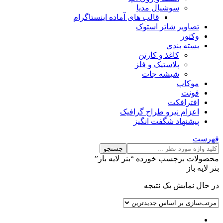
سوشیال مدیا
قالب های آماده اینستاگرام
تصاویر شاتر استوک
وکتور
بسته بندی
کاغذ و کارتن
پلاستیک و فلز
شیشه جات
موکاپ
فونت
افترافکت
اعزام نیرو طراح گرافیک
پیشنهاد شگفت انگیز
فهرست
جستجو
محصولات برچسب خورده “بنر لایه باز”
بنر لایه باز
در حال نمایش یک نتیجه