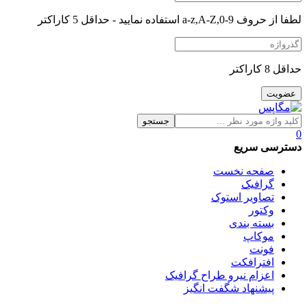
لطفا از حروف a-z,A-Z,0-9 استفاده نمایید - حداقل 5 کاراکتر
حداقل 8 کاراکتر
جستجو
0
دسترسی سریع
صفحه نخست
گرافیک
تصاویر استوک
وکتور
بسته بندی
موکاپ
فونت
افترافکت
اعزام نیرو طراح گرافیک
پیشنهاد شگفت انگیز