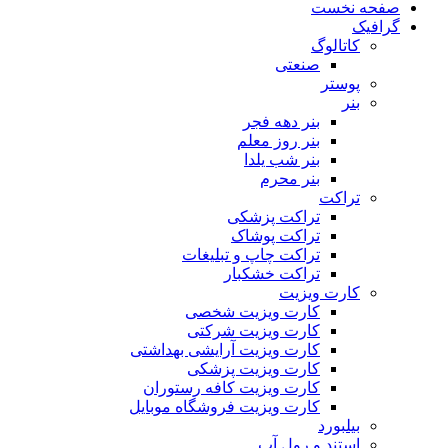
صفحه نخست
گرافیک
کاتالوگ
صنعتی
پوستر
بنر
بنر دهه فجر
بنر روز معلم
بنر شب یلدا
بنر محرم
تراکت
تراکت پزشکی
تراکت پوشاک
تراکت چاپ و تبلیغات
تراکت خشکبار
کارت ویزیت
کارت ویزیت شخصی
کارت ویزیت شرکتی
کارت ویزیت آرایشی بهداشتی
کارت ویزیت پزشکی
کارت ویزیت کافه رستوران
کارت ویزیت فروشگاه موبایل
بیلبورد
استند و رول آپ