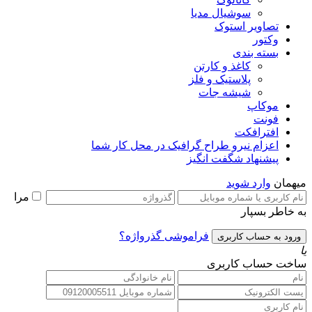
سوشیال مدیا
تصاویر استوک
وکتور
بسته بندی
کاغذ و کارتن
پلاستیک و فلز
شیشه جات
موکاپ
فونت
افترافکت
اعزام نیرو طراح گرافیک در محل کار شما
پیشنهاد شگفت انگیز
میهمان
وارد شوید
مرا
به خاطر بسپار
فراموشی گذرواژه؟
یا
ساخت حساب کاربری