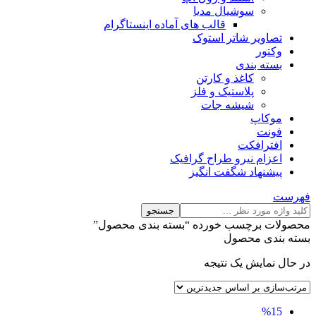
سوشیال مدیا
قالب های آماده اینستاگرام
تصاویر شاتر استوک
وکتور
بسته بندی
کاغذ و کارتن
پلاستیک و فلز
شیشه جات
موکاپ
فونت
افترافکت
اعزام نیرو طراح گرافیک
پیشنهاد شگفت انگیز
فهرست
جستجو
محصولات برچسب خورده “بسته بندی محصول”
بسته بندی محصول
در حال نمایش یک نتیجه
%15