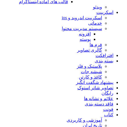
قالب های آماده اینستاگرام
ویدئو
اسکریپت
اسکریپت اندروید و ios
خدماتی
سیستم مدیریت محتوا
افزونه
پوسته
فرم ها
گالری تصاویر
افترافکت
بسته بندی
پلاستیک و فلز
شیشه جات
کاغذ و کارتن
پیشنهاد شگفت انگیز
تصاویر شاتر استوک
رایگان
علائم و نشانه ها
فاقد دسته بندی
فونت
کتاب
آموزشی و کاربردی
تاریخ ایران