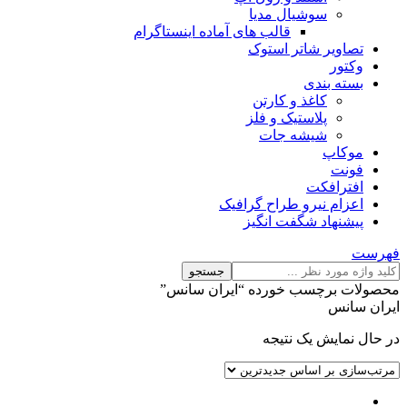
سوشیال مدیا
قالب های آماده اینستاگرام
تصاویر شاتر استوک
وکتور
بسته بندی
کاغذ و کارتن
پلاستیک و فلز
شیشه جات
موکاپ
فونت
افترافکت
اعزام نیرو طراح گرافیک
پیشنهاد شگفت انگیز
فهرست
جستجو
محصولات برچسب خورده “ایران سانس”
ایران سانس
در حال نمایش یک نتیجه