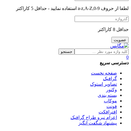
لطفا از حروف a-z,A-Z,0-9 استفاده نمایید - حداقل 5 کاراکتر
حداقل 8 کاراکتر
جستجو
0
دسترسی سریع
صفحه نخست
گرافیک
تصاویر استوک
وکتور
بسته بندی
موکاپ
فونت
افترافکت
اعزام نیرو طراح گرافیک
پیشنهاد شگفت انگیز