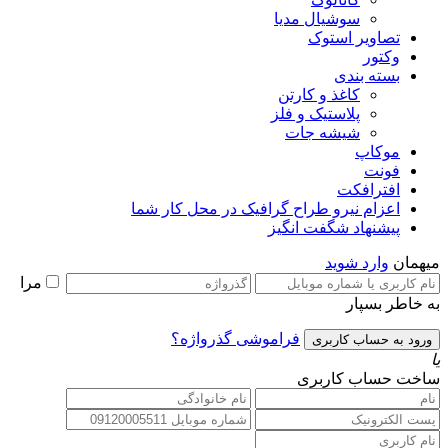
سوشیال مدیا
تصاویر استوک
وکتور
بسته بندی
کاغذ و کارتن
پلاستیک و فلز
شیشه جات
موکاپ
فونت
افترافکت
اعزام نیرو طراح گرافیک در محل کار شما
پیشنهاد شگفت انگیز
میهمان
وارد شوید
مرا
به خاطر بسپار
فراموشی گذرواژه؟
یا
ساخت حساب کاربری