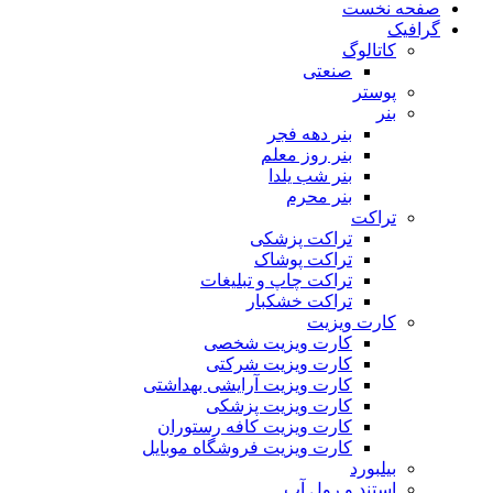
صفحه نخست
گرافیک
کاتالوگ
صنعتی
پوستر
بنر
بنر دهه فجر
بنر روز معلم
بنر شب یلدا
بنر محرم
تراکت
تراکت پزشکی
تراکت پوشاک
تراکت چاپ و تبلیغات
تراکت خشکبار
کارت ویزیت
کارت ویزیت شخصی
کارت ویزیت شرکتی
کارت ویزیت آرایشی بهداشتی
کارت ویزیت پزشکی
کارت ویزیت کافه رستوران
کارت ویزیت فروشگاه موبایل
بیلبورد
استند و رول آپ