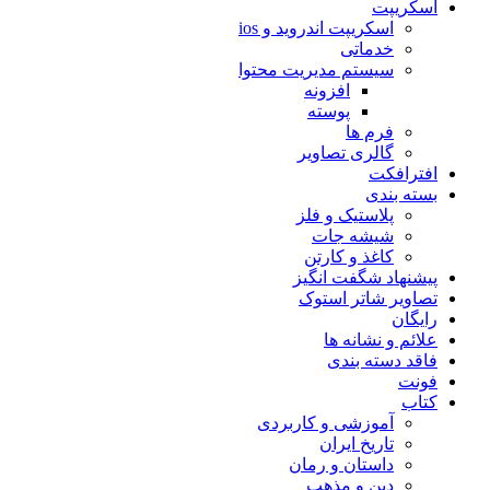
اسکریپت
اسکریپت اندروید و ios
خدماتی
سیستم مدیریت محتوا
افزونه
پوسته
فرم ها
گالری تصاویر
افترافکت
بسته بندی
پلاستیک و فلز
شیشه جات
کاغذ و کارتن
پیشنهاد شگفت انگیز
تصاویر شاتر استوک
رایگان
علائم و نشانه ها
فاقد دسته بندی
فونت
کتاب
آموزشی و کاربردی
تاریخ ایران
داستان و رمان
دین و مذهب