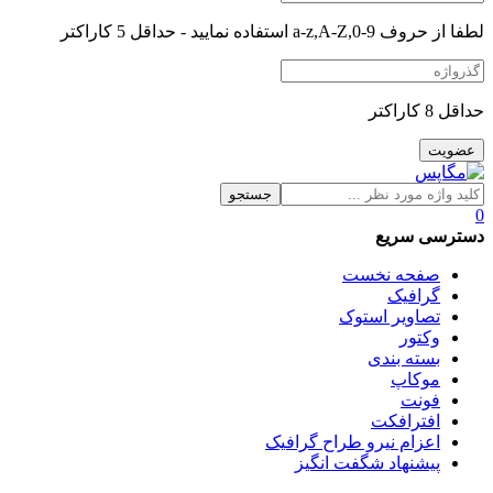
لطفا از حروف a-z,A-Z,0-9 استفاده نمایید - حداقل 5 کاراکتر
حداقل 8 کاراکتر
جستجو
0
دسترسی سریع
صفحه نخست
گرافیک
تصاویر استوک
وکتور
بسته بندی
موکاپ
فونت
افترافکت
اعزام نیرو طراح گرافیک
پیشنهاد شگفت انگیز