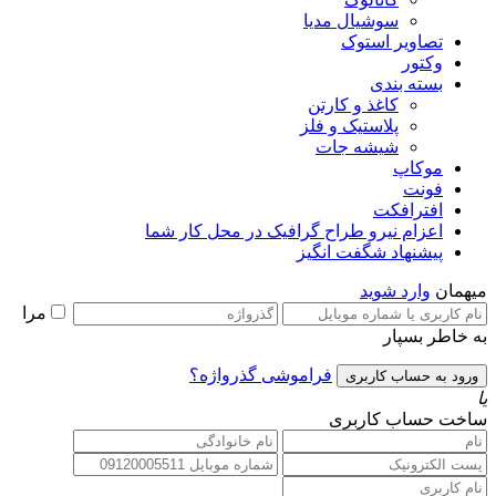
سوشیال مدیا
تصاویر استوک
وکتور
بسته بندی
کاغذ و کارتن
پلاستیک و فلز
شیشه جات
موکاپ
فونت
افترافکت
اعزام نیرو طراح گرافیک در محل کار شما
پیشنهاد شگفت انگیز
میهمان
وارد شوید
مرا
به خاطر بسپار
فراموشی گذرواژه؟
یا
ساخت حساب کاربری