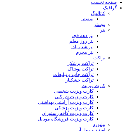
صفحه نخست
گرافیک
کاتالوگ
صنعتی
پوستر
بنر
بنر دهه فجر
بنر روز معلم
بنر شب یلدا
بنر محرم
تراکت
تراکت پزشکی
تراکت پوشاک
تراکت چاپ و تبلیغات
تراکت خشکبار
کارت ویزیت
کارت ویزیت شخصی
کارت ویزیت شرکتی
کارت ویزیت آرایشی بهداشتی
کارت ویزیت پزشکی
کارت ویزیت کافه رستوران
کارت ویزیت فروشگاه موبایل
بیلبورد
استند و رول آپ