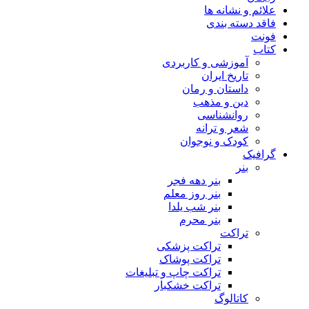
علائم و نشانه ها
فاقد دسته بندی
فونت
کتاب
آموزشی و کاربردی
تاریخ ایران
داستان و رمان
دین و مذهب
روانشناسی
شعر و ترانه
کودک و نوجوان
گرافیک
بنر
بنر دهه فجر
بنر روز معلم
بنر شب یلدا
بنر محرم
تراکت
تراکت پزشکی
تراکت پوشاک
تراکت چاپ و تبلیغات
تراکت خشکبار
کاتالوگ