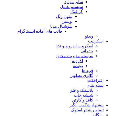
سایر موارد
سیستم عامل
گرافیک
پنتون رنگ
پوستر
سوشیال مدیا
قالب های آماده اینستاگرام
ویدئو
اسکریپت
اسکریپت اندروید و ios
خدماتی
سیستم مدیریت محتوا
افزونه
پوسته
فرم ها
گالری تصاویر
افترافکت
بسته بندی
پلاستیک و فلز
شیشه جات
کاغذ و کارتن
پیشنهاد شگفت انگیز
تصاویر شاتر استوک
رایگان