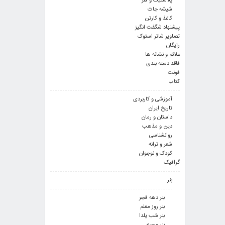
پلاستیک و فلز
شیشه جات
کاغذ و کارتن
پیشنهاد شگفت انگیز
تصاویر شاتر استوک
رایگان
علائم و نشانه ها
فاقد دسته بندی
فونت
کتاب
آموزشی و کاربردی
تاریخ ایران
داستان و رمان
دین و مذهب
روانشناسی
شعر و ترانه
کودک و نوجوان
گرافیک
بنر
بنر دهه فجر
بنر روز معلم
بنر شب یلدا