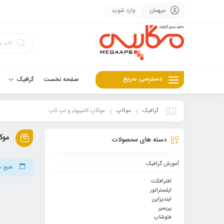
میهمان
وارد شوید
دسترسی سریع
صفحه نخست
گرافیک
گرافیک
موکاپ
موکاپ کامپیوتر و لپ تاپ
موک
دسته های محصولات
آموزش گرافیک
هیچ م
افترافکت
ایلستراتور
ایندیزاین
پریمیر
فتوشاپ