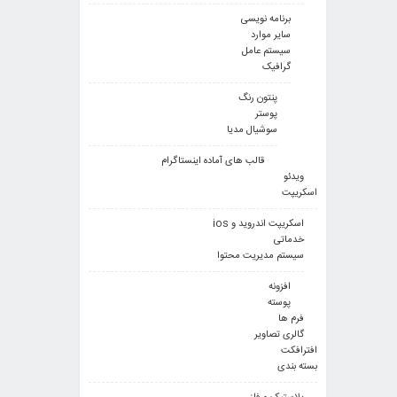
برنامه نویسی
سایر موارد
سیستم عامل
گرافیک
پنتون رنگ
پوستر
سوشیال مدیا
قالب های آماده اینستاگرام
ویدئو
اسکریپت
اسکریپت اندروید و ios
خدماتی
سیستم مدیریت محتوا
افزونه
پوسته
فرم ها
گالری تصاویر
افترافکت
بسته بندی